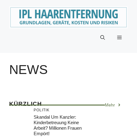
Zum
Inhalt
springen
Menü
NEWS
KÜRZLICH
Mehr
POLITIK
Skandal Um Kanzler:
Kinderbetreuung Keine
Arbeit? Millionen Frauen
Empört!