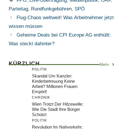
FPÖ
,
Live-Übertragung
,
Medienpolitik
,
ORF
,
Parteitag
,
Rundfunkgebühren
,
SPÖ
Flug-Chaos weltweit! Was Arbeitnehmer jetzt
wissen müssen
Geheime Deals bei CPI Europe AG enthüllt:
Was steckt dahinter?
KÜRZLICH
Mehr
POLITIK
Skandal Um Kanzler:
Kinderbetreuung Keine
Arbeit? Millionen Frauen
Empört!
CHRONIK
Wien Trotzt Der Hitzewelle:
Wie Die Stadt Ihre Bürger
Schützt
POLITIK
Revolution Im Nahverkehr: