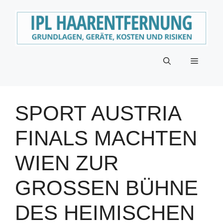
Zum
Inhalt
springen
Menü
SPORT AUSTRIA
FINALS MACHTEN
WIEN ZUR
GROSSEN BÜHNE D
ES HEIMISCHEN S