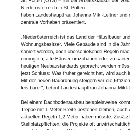
St. Pölten (OTS) – Bei der Arbeitsklausur der Volk
Niederösterreich in St. Pölten
haben Landeshauptfrau Johanna Mikl-Leitner un
zentrale Vorhaben präsentiert.
„Niederösterreich ist das Land der Häuslbauer un
Wohnungsbesitzer. Viele Gebäude sind in die J
saniert werden, doch überschießende Regeln mach
unmöglich, alte Häuser umzubauen oder zu sanieren
heutigen Neubaustandards gebracht werden müss
jetzt Schluss: Was früher gereicht hat, wird auch i
Mit der neuen Bauordnung steigern wir die Effiz
leistbarer“, betont Landeshauptfrau Johanna Mikl-L
Bei einem Dachbodenausbau beispielsweise könnt
Treppe mit 1 Meter Breite bestehen bleiben, auch
aktuellen Regeln 1,2 Meter haben müsste. Zusätzl
Stellplatzpflichten, die Projekte oft unwirtschaftl