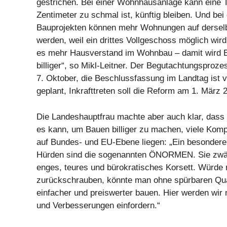
gestrichen. Bei einer Wohnhausanlage kann eine T
Zentimeter zu schmal ist, künftig bleiben. Und be
Bauprojekten können mehr Wohnungen auf derselb
werden, weil ein drittes Vollgeschoss möglich wird.
es mehr Hausverstand im Wohnbau – damit wird
billiger“, so Mikl-Leitner. Der Begutachtungsprozes
7. Oktober, die Beschlussfassung im Landtag ist 
geplant, Inkrafttreten soll die Reform am 1. März 
Die Landeshauptfrau machte aber auch klar, dass 
es kann, um Bauen billiger zu machen, viele Kom
auf Bundes- und EU-Ebene liegen: „Ein besonderer
Hürden sind die sogenannten ÖNORMEN. Sie zwän
enges, teures und bürokratisches Korsett. Würde
zurückschrauben, könnte man ohne spürbaren Qual
einfacher und preiswerter bauen. Hier werden wir 
und Verbesserungen einfordern.“