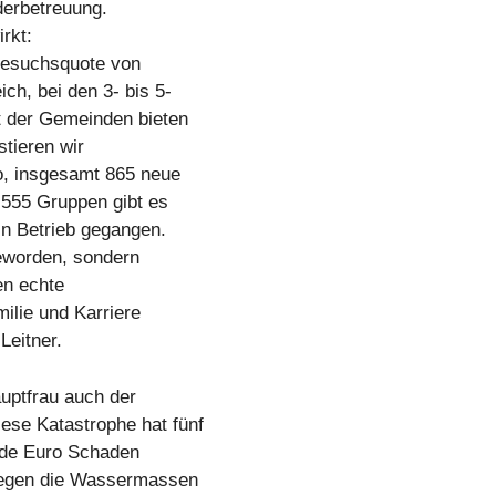
derbetreuung.
rkt:
 Besuchsquote von
h, bei den 3- bis 5-
t der Gemeinden bieten
stieren wir
, insgesamt 865 neue
555 Gruppen gibt es
in Betrieb gegangen.
geworden, sondern
en echte
milie und Karriere
Leitner.
uptfrau auch der
se Katastrophe hat fünf
rde Euro Schaden
gegen die Wassermassen