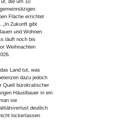
ür, die um 10
i gemeinnützigen
en Fläche errichtet
 „In Zukunft gibt
 Bauen und Wohnen
s läuft noch bis
vor Weihnachten
2026.
das Land tut, was
petenzen dazu jedoch
 Quell bürokratischer
gen Häuslbauer in ein
 man sie
itätsverlust deutlich
nicht lockerlassen