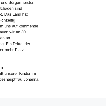
 und Bürgermeister,
 Schäden sind
bt. Das Land hat
ichzeitig
, um uns auf kommende
bauen wir an 30
ten an
g. Ein Drittel der
der mehr Platz
im
ft unserer Kinder im
ndeshauptfrau Johanna