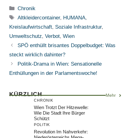
Kategorien
Chronik
Schlagwörter
Altkleidercontainer
,
HUMANA
,
Kreislaufwirtschaft
,
Soziale Infrastruktur
,
Umweltschutz
,
Verbot
,
Wien
SPÖ enthüllt brisantes Doppelbudget: Was
steckt wirklich dahinter?
Politik-Drama in Wien: Sensationelle
Enthüllungen in der Parlamentswoche!
KÜRZLICH
Mehr
CHRONIK
Wien Trotzt Der Hitzewelle:
Wie Die Stadt Ihre Bürger
Schützt
POLITIK
Revolution Im Nahverkehr:
Niederösterreichs Mega-