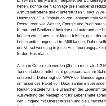
Ein wirksames Maßnahmenpaket der Bundesregie
helfen, könnte die Nachfrage preismindernd reduz
Armutsbetroffene direkt unterstützen ”, sagt WW
Heizmann. “Die Produktion von Lebensmitteln verb
Ressourcen wie Wasser, Energie und fruchtbaren 
Klima- und Biodiversitätskrise und aufgrund der ho
können wir es uns nicht länger leisten, dass derart
Lebensmittel ungenutzt im Müll landen. Daher soll
der Verschwendung in jedes Anti-Teuerungspaket i
fordert Heizmann.
Allein in Österreich werden jährlich mehr als 1,2 M
Tonnen Lebensmittel nicht gegessen, was im Schni
entspricht. Daher legt der WWF der Bundesregieru
umfassendes Paket vor. Dazu zählen insbesondere
Reduktionsziele für alle Branchen der Lebensmittel
Ausweitung der Meldepflicht für Lebensmittelabfäll
den Umgang mit Überschüssen und die Erleichter