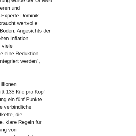
rung würde der Umwelt
ieren und
F-Experte Dominik
raucht wertvolle
Boden. Angesichts der
hen Inflation
 viele
te eine Reduktion
ntegriert werden”,
illionen
tt 135 Kilo pro Kopf
ng ein fünf Punkte
 verbindliche
kette, die
e, klare Regeln für
ung von