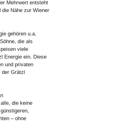
er Mehrwert entsteht
d die Nähe zur Wiener
gie gehören u.a.
Söhne, die als
speisen viele
l Energie ein. Diese
n und privaten
t der Grätzl
an
alle, die keine
günstigeren,
hten – ohne