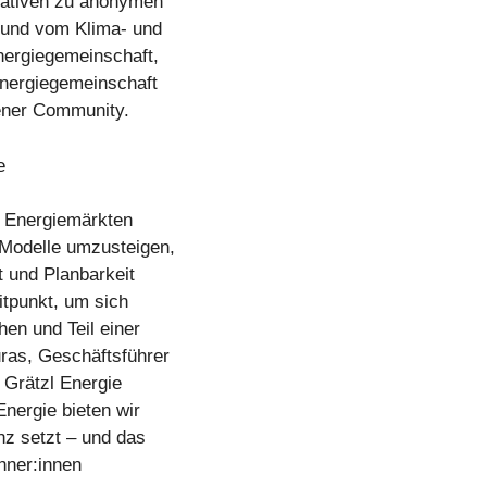
nativen zu anonymen
 und vom Klima- und
nergiegemeinschaft,
energiegemeinschaft
iener Community.
e
n Energiemärkten
-Modelle umzusteigen,
t und Planbarkeit
itpunkt, um sich
en und Teil einer
ras, Geschäftsführer
 Grätzl Energie
Energie bieten wir
nz setzt – und das
hner:innen