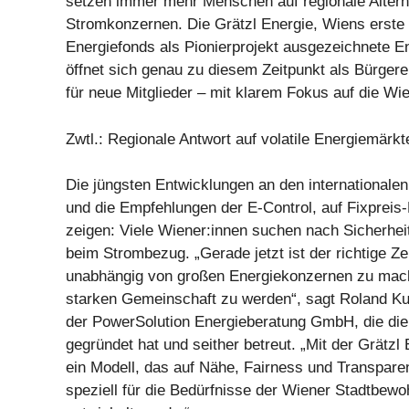
setzen immer mehr Menschen auf regionale Alter
Stromkonzernen. Die Grätzl Energie, Wiens erste
Energiefonds als Pionierprojekt ausgezeichnete E
öffnet sich genau zu diesem Zeitpunkt als Bürger
für neue Mitglieder – mit klarem Fokus auf die W
Zwtl.: Regionale Antwort auf volatile Energiemärkt
Die jüngsten Entwicklungen an den internationale
und die Empfehlungen der E-Control, auf Fixpreis
zeigen: Viele Wiener:innen suchen nach Sicherhei
beim Strombezug. „Gerade jetzt ist der richtige Ze
unabhängig von großen Energiekonzernen zu mach
starken Gemeinschaft zu werden“, sagt Roland Ku
der PowerSolution Energieberatung GmbH, die die
gegründet hat und seither betreut. „Mit der Grätzl 
ein Modell, das auf Nähe, Fairness und Transpare
speziell für die Bedürfnisse der Wiener Stadtbewo