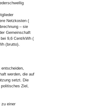
iederschwellig
tglieder
gere Netzkosten (
Abrechnung – sie
 der Gemeinschaft
 bei 9,6 Cent/kWh (
Wh (brutto).
t entscheiden,
aft werden, die auf
tzung setzt. Die
politisches Ziel,
 zu einer