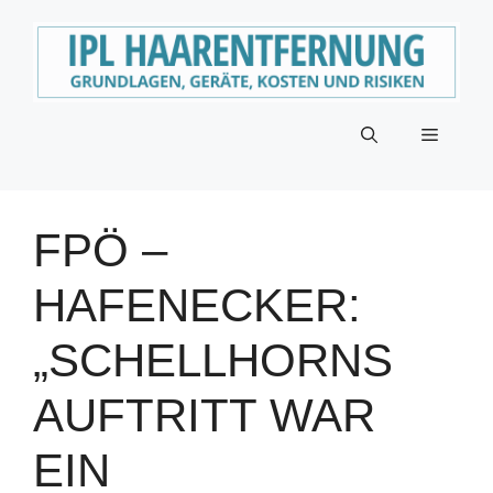
Zum
Inhalt
springen
Menü
FPÖ –
HAFENECKER:
„SCHELLHORNS
AUFTRITT WAR
EIN