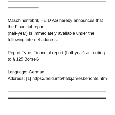
════════════════════════════════
══════════
Maschinenfabrik HEID AG hereby announces that
the Financial report
(half-year) is immediately available under the
following internet address:
Report Type: Financial report (half-year) according
to § 125 BörseG
Language: German
Address: [1] https://heid.info/halbjahresberichte.htm
════════════════════════════════
════════════════════════════════
══════════