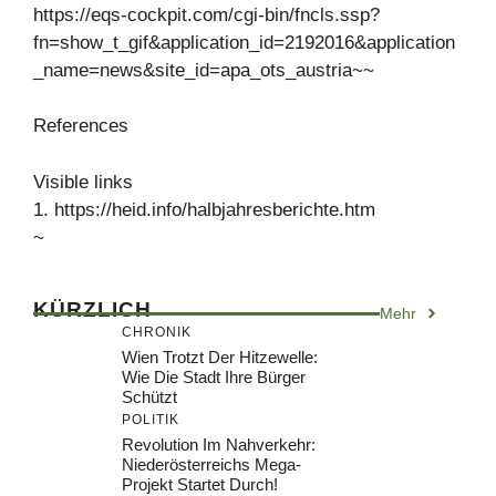
https://eqs-cockpit.com/cgi-bin/fncls.ssp?
fn=show_t_gif&application_id=2192016&application
_name=news&site_id=apa_ots_austria~~
References
Visible links
1. https://heid.info/halbjahresberichte.htm
~
KÜRZLICH
Mehr
CHRONIK
Wien Trotzt Der Hitzewelle:
Wie Die Stadt Ihre Bürger
Schützt
POLITIK
Revolution Im Nahverkehr:
Niederösterreichs Mega-
Projekt Startet Durch!