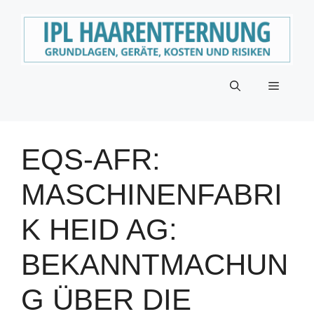
Zum
Inhalt
springen
Menü
EQS-AFR:
MASCHINENFABRI
K HEID AG:
BEKANNTMACHUN
G ÜBER DIE