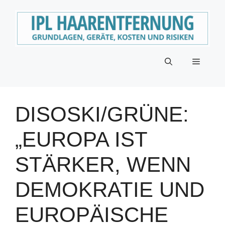
Zum
Inhalt
springen
Menü
DISOSKI/GRÜNE:
„EUROPA IST
STÄRKER, WENN
DEMOKRATIE UND
EUROPÄISCHE