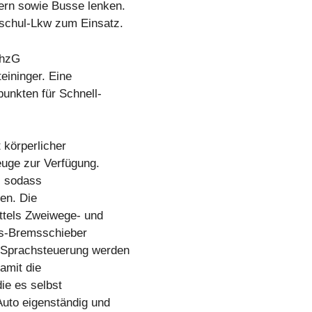
ern sowie Busse lenken.
rschul-Lkw zum Einsatz.
 hzG
eininger. Eine
punkten für Schnell-
 körperlicher
euge zur Verfügung.
, sodass
nen. Die
ttels Zweiwege- und
as-Bremsschieber
 Sprachsteuerung werden
amit die
ie es selbst
uto eigenständig und