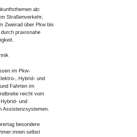
ukunftsthemen ab:
 im Straßenverkehr,
m Zweirad über Pkw bis
 durch praxisnahe
igkeit.
hnik
assen im Pkw-
ektro-, Hybrid- und
und Fahrten im
ndbreite reicht vom
 Hybrid- und
en Assistenzsystemen.
hrertag besondere
ehmer:innen selbst