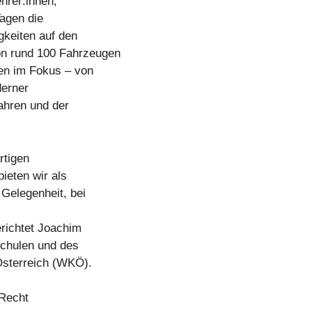
hrer:innen,
Tagen die
gkeiten auf den
on rund 100 Fahrzeugen
ien im Fokus – von
derner
ahren und der
rtigen
bieten wir als
 Gelegenheit, bei
erichtet Joachim
chulen und des
Österreich (WKÖ).
 Recht