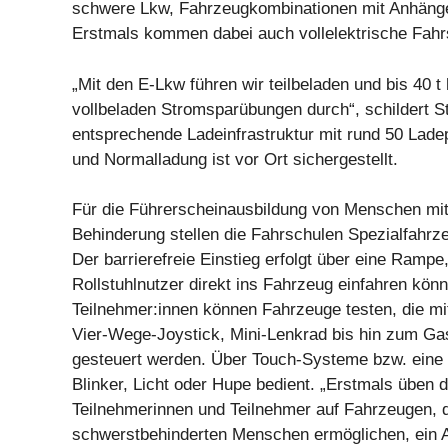
schwere Lkw, Fahrzeugkombinationen mit Anhäng
Erstmals kommen dabei auch vollelektrische Fah
„Mit den E-Lkw führen wir teilbeladen und bis 40 t
vollbeladen Stromsparübungen durch“, schildert St
entsprechende Ladeinfrastruktur mit rund 50 Lade
und Normalladung ist vor Ort sichergestellt.
Für die Führerscheinausbildung von Menschen mit
Behinderung stellen die Fahrschulen Spezialfahrz
Der barrierefreie Einstieg erfolgt über eine Rampe
Rollstuhlnutzer direkt ins Fahrzeug einfahren kön
Teilnehmer:innen können Fahrzeuge testen, die mi
Vier-Wege-Joystick, Mini-Lenkrad bis hin zum G
gesteuert werden. Über Touch-Systeme bzw. eine
Blinker, Licht oder Hupe bedient. „Erstmals üben d
Teilnehmerinnen und Teilnehmer auf Fahrzeugen, d
schwerstbehinderten Menschen ermöglichen, ein A