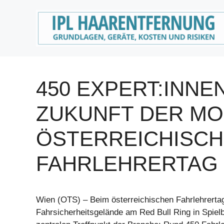
Zum
Inhalt
springen
450 EXPERT:INNE
ZUKUNFT DER MOB
ÖSTERREICHISC
FAHRLEHRERTAG 
Wien (OTS) – Beim österreichischen Fahrlehrerta
Fahrsicherheitsgelände am Red Bull Ring in Spiel