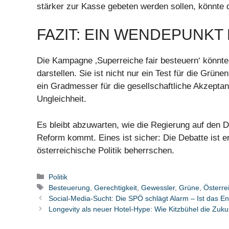
stärker zur Kasse gebeten werden sollen, könnte d
FAZIT: EIN WENDEPUNKT
Die Kampagne ‚Superreiche fair besteuern‘ könnte
darstellen. Sie ist nicht nur ein Test für die Grün
ein Gradmesser für die gesellschaftliche Akzept
Ungleichheit.
Es bleibt abzuwarten, wie die Regierung auf den D
Reform kommt. Eines ist sicher: Die Debatte ist 
österreichische Politik beherrschen.
Kategorien
Politik
Schlagwörter
Besteuerung
,
Gerechtigkeit
,
Gewessler
,
Grüne
,
Österre
Social-Media-Sucht: Die SPÖ schlägt Alarm – Ist das E
Longevity als neuer Hotel-Hype: Wie Kitzbühel die Zukunf