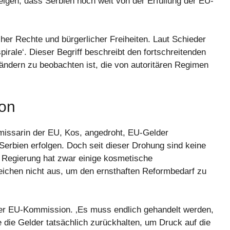
igen, dass Serbien noch weit von der Erfüllung der EU-
scher Rechte und bürgerlicher Freiheiten. Laut Schieder
pirale‘. Dieser Begriff beschreibt den fortschreitenden
Ländern zu beobachten ist, die von autoritären Regimen
on
missarin der EU, Kos, angedroht, EU-Gelder
Serbien erfolgen. Doch seit dieser Drohung sind keine
 Regierung hat zwar einige kosmetische
chen nicht aus, um den ernsthaften Reformbedarf zu
k der EU-Kommission. ‚Es muss endlich gehandelt werden,
 die Gelder tatsächlich zurückhalten, um Druck auf die