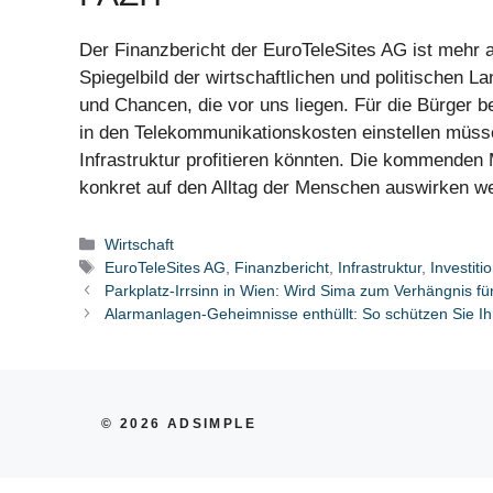
Der Finanzbericht der EuroTeleSites AG ist mehr a
Spiegelbild der wirtschaftlichen und politischen 
und Chancen, die vor uns liegen. Für die Bürger b
in den Telekommunikationskosten einstellen müsse
Infrastruktur profitieren könnten. Die kommenden
konkret auf den Alltag der Menschen auswirken w
Kategorien
Wirtschaft
Schlagwörter
EuroTeleSites AG
,
Finanzbericht
,
Infrastruktur
,
Investiti
Parkplatz-Irrsinn in Wien: Wird Sima zum Verhängnis fü
Alarmanlagen-Geheimnisse enthüllt: So schützen Sie Ih
© 2026 ADSIMPLE