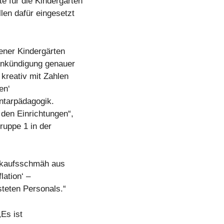
e für die Kindergärten
len dafür eingesetzt
ener Kindergärten
 Ankündigung genauer
 kreativ mit Zahlen
en‘
entarpädagogik.
 den Einrichtungen“,
ruppe 1 in der
erkaufsschmäh aus
lation‘ –
steten Personals.“
„Es ist