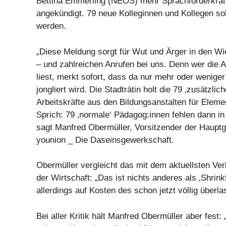
Bettina Emmerling (NEOS) mehr Sprachförderkräft
angekündigt. 79 neue Kolleginnen und Kollegen sol
werden.
„Diese Meldung sorgt für Wut und Ärger in den Wi
– und zahlreichen Anrufen bei uns. Denn wer die
liest, merkt sofort, dass da nur mehr oder weniger
jongliert wird. Die Stadträtin holt die 79 ‚zusätzlich
Arbeitskräfte aus den Bildungsanstalten für Elem
Sprich: 79 ‚normale‘ Pädagog:innen fehlen dann in
sagt Manfred Obermüller, Vorsitzender der Hauptg
younion _ Die Daseinsgewerkschaft.
Obermüller vergleicht das mit dem aktuellsten V
der Wirtschaft: „Das ist nichts anderes als ‚Shrinkf
allerdings auf Kosten des schon jetzt völlig überla
Bei aller Kritik hält Manfred Obermüller aber fest: 