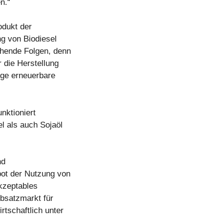
n.“
odukt der
ng von Biodiesel
chende Folgen, denn
r die Herstellung
ige erneuerbare
nktioniert
el als auch Sojaöl
nd
bot der Nutzung von
akzeptables
Absatzmarkt für
rtschaftlich unter