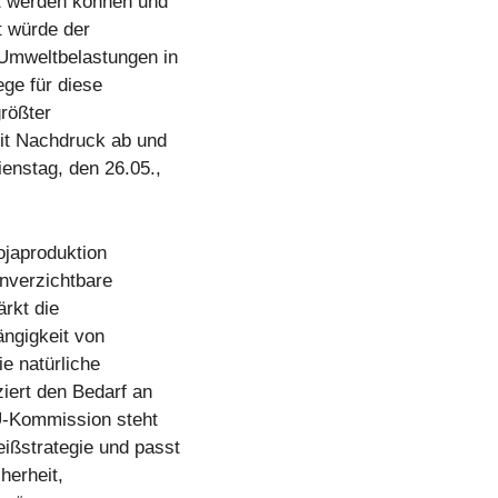
zt werden können und
t würde der
Umweltbelastungen in
ge für diese
größter
mit Nachdruck ab und
enstag, den 26.05.,
ojaproduktion
unverzichtbare
ärkt die
ngigkeit von
e natürliche
ziert den Bedarf an
EU-Kommission steht
ißstrategie und passt
herheit,