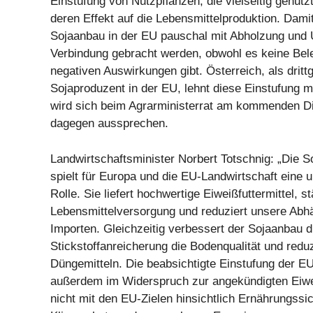
Einstufung von Nutzpflanzen, die vielseitig genut
deren Effekt auf die Lebensmittelproduktion. Dami
Sojaanbau in der EU pauschal mit Abholzung und 
Verbindung gebracht werden, obwohl es keine Bele
negativen Auswirkungen gibt. Österreich, als dritt
Sojaproduzent in der EU, lehnt diese Einstufung 
wird sich beim Agrarministerrat am kommenden Di
dagegen aussprechen.
Landwirtschaftsminister Norbert Totschnig: „Die S
spielt für Europa und die EU-Landwirtschaft eine 
Rolle. Sie liefert hochwertige Eiweißfuttermittel, st
Lebensmittelversorgung und reduziert unsere Abhä
Importen. Gleichzeitig verbessert der Sojaanbau di
Stickstoffanreicherung die Bodenqualität und redu
Düngemitteln. Die beabsichtigte Einstufung der 
außerdem im Widerspruch zur angekündigten Eiwe
nicht mit den EU-Zielen hinsichtlich Ernährungssic