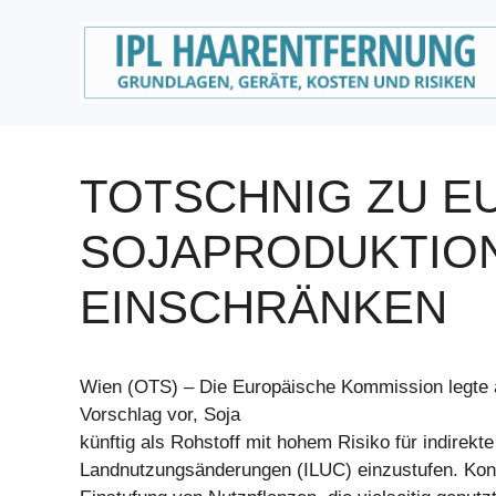
Zum
Inhalt
springen
TOTSCHNIG ZU E
SOJAPRODUKTION
EINSCHRÄNKEN
Wien (OTS) – Die Europäische Kommission legte a
Vorschlag vor, Soja
künftig als Rohstoff mit hohem Risiko für indirekte
Landnutzungsänderungen (ILUC) einzustufen. Konk