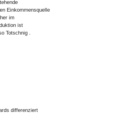
stehende
iden Einkommensquelle
aher im
duktion ist
so Totschnig .
ds differenziert