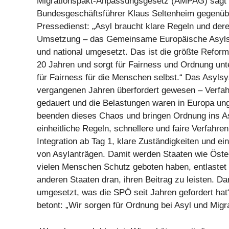
Migrationspakt-Anpassungsgesetz (AMPAG) sagt
Bundesgeschäftsführer Klaus Seltenheim gegenü
Pressedienst: „Asyl braucht klare Regeln und de
Umsetzung – das Gemeinsame Europäische Asylsy
und national umgesetzt. Das ist die größte Reform
20 Jahren und sorgt für Fairness und Ordnung unt
für Fairness für die Menschen selbst.“ Das Asylsy
vergangenen Jahren überfordert gewesen – Verfah
gedauert und die Belastungen waren in Europa ungl
beenden dieses Chaos und bringen Ordnung ins As
einheitliche Regeln, schnellere und faire Verfahre
Integration ab Tag 1, klare Zuständigkeiten und ein
von Asylanträgen. Damit werden Staaten wie Öster
vielen Menschen Schutz geboten haben, entlastet –
anderen Staaten dran, ihren Beitrag zu leisten. Da
umgesetzt, was die SPÖ seit Jahren gefordert hat“
betont: „Wir sorgen für Ordnung bei Asyl und Migra