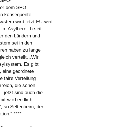
 SPÖ-
ber dem SPÖ-
ren konsequente
stem wird jetzt EU-weit
 im Asylbereich seit
er den Ländern und
stem sei in den
ren haben zu lange
eich verteilt. „Wir
ylsystem. Es gibt
n, eine geordnete
e faire Verteilung
reich, die schon
 jetzt sind auch die
mit wird endlich
, so Seltenheim, der
tion.“ ****