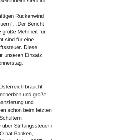
eltenheim sieht im
räftigen Rückenwind
uern“. „Der Bericht
e große Mehrheit für
t sind für eine
ftssteuer. Diese
ür unseren Einsatz
onnerstag,
Österreich braucht
onenerben und große
nanzierung und
ben schon beim letzten
Schultern
über Stiftungssteuern
PÖ hat Banken,