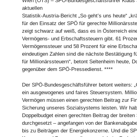
Wien (OTS) – SPÖ-Bundesgeschäftsführer Klaus S
aktuellen
Statistik-Austria-Bericht „So geht’s uns heute“ „k
für den Einsatz der SPÖ für gerechte Millionärsste
zeigt schwarz auf weiß, dass es in Österreich ein
Vermögens- und Erbschaftssteuern gibt. 61 Prozen
Vermögenssteuer und 58 Prozent für eine Erbscha
eindeutigen Zahlen sind die nächste Bestätigung f
für Millionärssteuern“, betont Seltenheim heute, D
gegenüber dem SPÖ-Pressedienst. ****
Der SPÖ-Bundesgeschäftsführer betont weiters: „
ein ausgewogenes und faires Steuersystem. Milli
Vermögen müssen einen gerechten Beitrag zur Fi
Sicherung unseres Sozialsystems leisten. Wir ha
Doppelbudget einen gerechten Beitrag der breiten 
durchgesetzt – angefangen von der Bankenabgabe 
bis zu Beiträgen der Energiekonzerne. Und die S