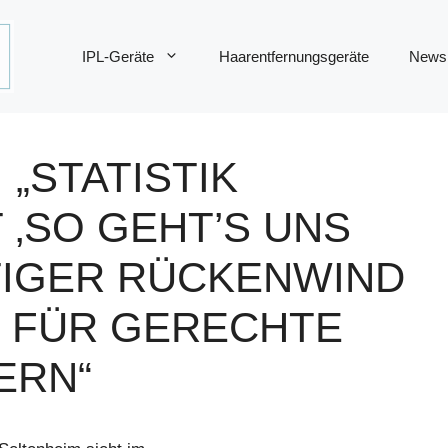
IPL-Geräte
Haarentfernungsgeräte
News
 „STATISTIK
 ‚SO GEHT’S UNS
FTIGER RÜCKENWIND
Z FÜR GERECHTE
ERN“