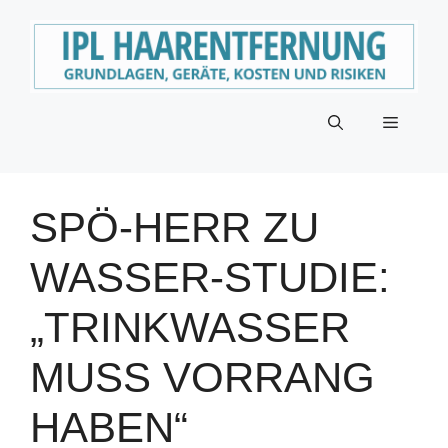
Zum
Inhalt
springen
Menü
SPÖ-HERR ZU
WASSER-STUDIE:
„TRINKWASSER
MUSS VORRANG
HABEN“