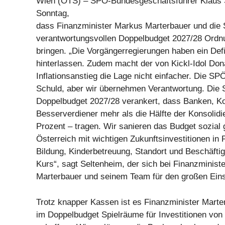
Wien (OTS) – SPÖ-Bundesgeschäftsführer Klaus S
Sonntag,
dass Finanzminister Markus Marterbauer und die
verantwortungsvollen Doppelbudget 2027/28 Ordnu
bringen. „Die Vorgängerregierungen haben ein Defi
hinterlassen. Zudem macht der von Kickl-Idol Do
Inflationsanstieg die Lage nicht einfacher. Die SP
Schuld, aber wir übernehmen Verantwortung. Die 
Doppelbudget 2027/28 verankert, dass Banken, K
Besserverdiener mehr als die Hälfte der Konsolidi
Prozent – tragen. Wir sanieren das Budget sozial 
Österreich mit wichtigen Zukunftsinvestitionen in 
Bildung, Kinderbetreuung, Standort und Beschäfti
Kurs“, sagt Seltenheim, der sich bei Finanzminist
Marterbauer und seinem Team für den großen Eins
Trotz knapper Kassen ist es Finanzminister Marte
im Doppelbudget Spielräume für Investitionen von