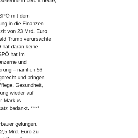
eltenheim betont heute,
 SPÖ mit dem
ng in die Finanzen
zit von 23 Mrd. Euro
nald Trump verursachte
Ö hat daran keine
SPÖ hat im
onzerne und
erung – nämlich 56
gerecht und bringen
Pflege, Gesundheit,
gung wieder auf
er Markus
atz bedankt. ****
rbauer gelungen,
 2,5 Mrd. Euro zu