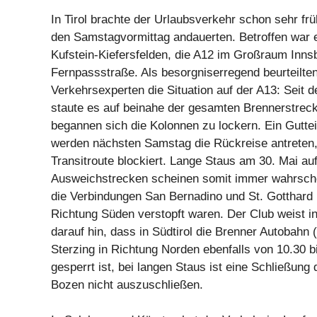
In Tirol brachte der Urlaubsverkehr schon sehr frü
den Samstagvormittag andauerten. Betroffen war
Kufstein-Kiefersfelden, die A12 im Großraum Inns
Fernpassstraße. Als besorgniserregend beurteilt
Verkehrsexperten die Situation auf der A13: Seit
staute es auf beinahe der gesamten Brennerstreck
begannen sich die Kolonnen zu lockern. Ein Gutte
werden nächsten Samstag die Rückreise antreten, 
Transitroute blockiert. Lange Staus am 30. Mai au
Ausweichstrecken scheinen somit immer wahrsche
die Verbindungen San Bernadino und St. Gotthard 
Richtung Süden verstopft waren. Der Club weist
darauf hin, dass in Südtirol die Brenner Autobahn
Sterzing in Richtung Norden ebenfalls von 10.30 b
gesperrt ist, bei langen Staus ist eine Schließung
Bozen nicht auszuschließen.