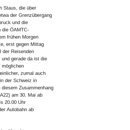
h Staus, die über
 etwa der Grenzübergang
bruck und die
en die ÖAMTC-
 dem frühen Morgen
e, erst gegen Mittag
il der Reisenden
und gerade da ist die
f möglichen
inlicher, zumal auch
in der Schweiz in
 in diesem Zusammenhang
 (A22) am 30. Mai ab
is 20.00 Uhr
 der Autobahn ab