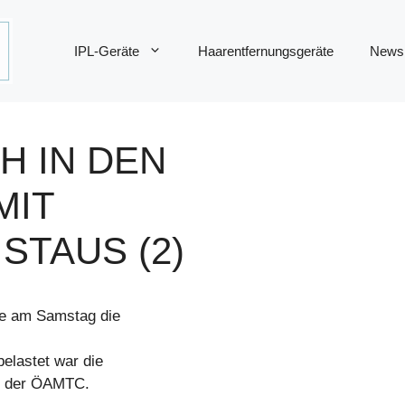
IPL-Geräte
Haarentfernungsgeräte
News
H IN DEN
MIT
STAUS (2)
te am Samstag die
elastet war die
te der ÖAMTC.