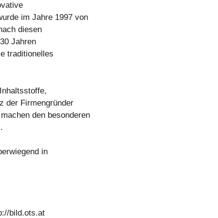
ovative
wurde im Jahre 1997 von
 nach diesen
 30 Jahren
 traditionelles
Inhaltsstoffe,
nz der Firmengründer
s machen den besonderen
.
berwiegend in
//bild.ots.at