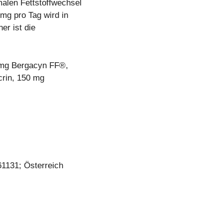
alen Fettstoffwechsel
 mg pro Tag wird in
er ist die
0 mg Bergacyn FF®,
rin, 150 mg
1131; Österreich