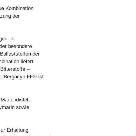
eue Kombination
tzung der
gen, in
 der besondere
Ballaststoffen der
ination liefert
Bitterstoffe –
t. Bergacyn FF® ist
Mariendistel-
lymarin sowie
zur Erhaltung