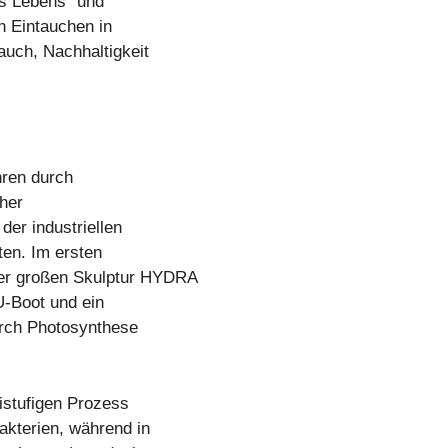
es Lebens“ und
in Eintauchen in
auch, Nachhaltigkeit
ren durch
her
er industriellen
ten. Im ersten
er großen Skulptur HYDRA
U-Boot und ein
urch Photosynthese
istufigen Prozess
akterien, während in