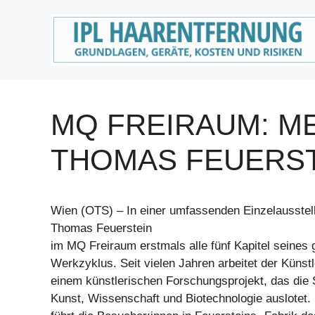
Zum
Inhalt
springen
MQ FREIRAUM: ME
THOMAS FEUERS
Wien (OTS) – In einer umfassenden Einzelausstell
Thomas Feuerstein
im MQ Freiraum erstmals alle fünf Kapitel seines 
Werkzyklus. Seit vielen Jahren arbeitet der Kün
einem künstlerischen Forschungsprojekt, das die S
Kunst, Wissenschaft und Biotechnologie auslotet. 