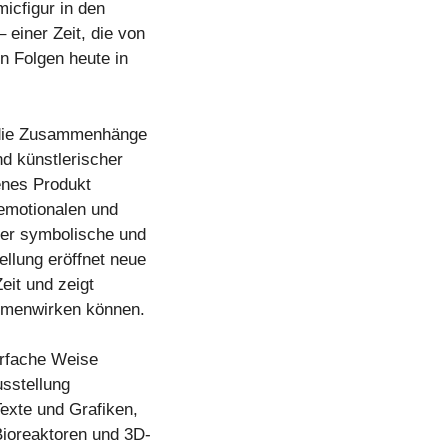
icfigur in den
einer Zeit, die von
en Folgen heute in
 die Zusammenhänge
d künstlerischer
enes Produkt
, emotionalen und
ber symbolische und
ellung eröffnet neue
eit und zeigt
mmenwirken können.
hrfache Weise
usstellung
Texte und Grafiken,
Bioreaktoren und 3D-