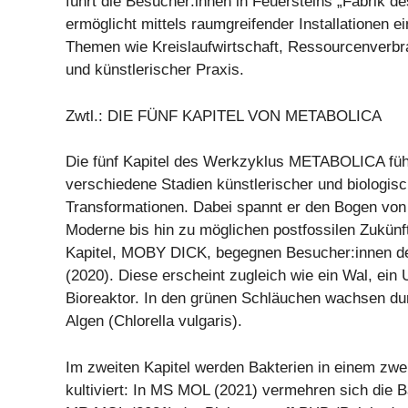
führt die Besucher:innen in Feuersteins „Fabrik d
ermöglicht mittels raumgreifender Installationen e
Themen wie Kreislaufwirtschaft, Ressourcenverbr
und künstlerischer Praxis.
Zwtl.: DIE FÜNF KAPITEL VON METABOLICA
Die fünf Kapitel des Werkzyklus METABOLICA füh
verschiedene Stadien künstlerischer und biologisc
Transformationen. Dabei spannt er den Bogen von d
Moderne bis hin zu möglichen postfossilen Zukünf
Kapitel, MOBY DICK, begegnen Besucher:innen d
(2020). Diese erscheint zugleich wie ein Wal, ein 
Bioreaktor. In den grünen Schläuchen wachsen d
Algen (Chlorella vulgaris).
Im zweiten Kapitel werden Bakterien in einem zwe
kultiviert: In MS MOL (2021) vermehren sich die B