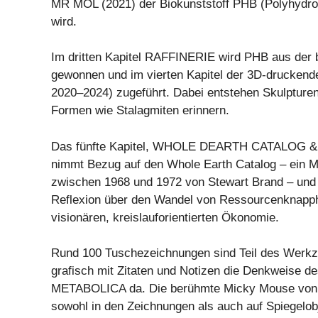
MR MOL (2021) der Biokunststoff PHB (Polyhydrox
wird.
Im dritten Kapitel RAFFINERIE wird PHB aus der 
gewonnen und im vierten Kapitel der 3D-drucken
2020–2024) zugeführt. Dabei entstehen Skulpturen,
Formen wie Stalagmiten erinnern.
Das fünfte Kapitel, WHOLE DEARTH CATALO
nimmt Bezug auf den Whole Earth Catalog – ein M
zwischen 1968 und 1972 von Stewart Brand – und 
Reflexion über den Wandel von Ressourcenknapphe
visionären, kreislauforientierten Ökonomie.
Rund 100 Tuschezeichnungen sind Teil des Werkzy
grafisch mit Zitaten und Notizen die Denkweise 
METABOLICA da. Die berühmte Micky Mouse von 
sowohl in den Zeichnungen als auch auf Spiegelob