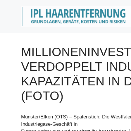
Zum
Inhalt
springen
MILLIONENINVES
VERDOPPELT IND
KAPAZITÄTEN IN 
(FOTO)
Münster/EIken (OTS) – Spatenstich: Die Westfale
Industriegase-Geschäft in