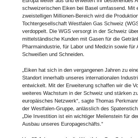
Europa weiter aus und erweitert ihr bestehendes A
schweizerischen Eiken bei Basel umfassend. Mit ei
zweistelligen Millionen-Bereich wird die Produktio
Tochtergesellschaft Westfalen Gas Schweiz (WGS
verdoppelt. Die WGS versorgt in der Schweiz übe
mittelständische Kunden mit Gasen für die Geträn
Pharmaindustrie, für Labor und Medizin sowie fü
Schweißen und Schneiden.
„Eiken hat sich in den vergangenen Jahren zu ein
Standort innerhalb unseres internationalen Indust
entwickelt. Mit der Erweiterung schaffen wir die 
weiteres Wachstum in der Schweiz und stärken zu
europäisches Netzwerk“, sagte Thomas Perkmann
der Westfalen-Gruppe, anlässlich des Spatensti
„Die Investition ist ein wichtiger Meilenstein für d
Ausbau unseres Europageschäfts.“