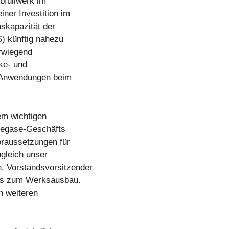
bfüllwerk im
ner Investition im
nskapazität der
) künftig nahezu
rwiegend
ke- und
r Anwendungen beim
em wichtigen
riegase-Geschäfts
Voraussetzungen für
gleich unser
, Vorstandsvorsitzender
chs zum Werksausbau.
en weiteren