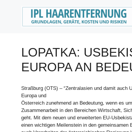
Zum
Inhalt
springen
LOPATKA: USBEK
EUROPA AN BED
Straßburg (OTS) – “Zentralasien und damit auch U
Europa und
Österreich zunehmend an Bedeutung, wenn es um
Zusammenarbeit in den Bereichen Wirtschaft, Sich
geht. Mit dem neuen und erweiterten EU-Usbekis
einen wichtigen Meilenstein in den gemeinsamen