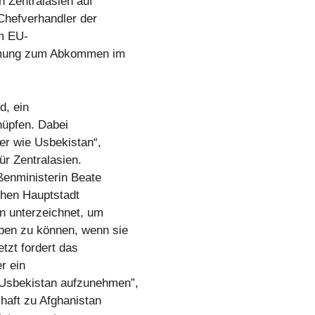
n Zentralasien auf
Chefverhandler der
m EU-
mmung zum Abkommen im
d, ein
nüpfen. Dabei
der wie Usbekistan“,
ür Zentralasien.
ßenministerin Beate
chen Hauptstadt
n unterzeichnet, um
ben zu können, wenn sie
tzt fordert das
r ein
sbekistan aufzunehmen”,
haft zu Afghanistan