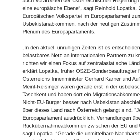
auch Vorarbeiten der österreichischen Regierung i
eine europäische Ebene“, sagt Reinhold Lopatka, 
Europäischen Volkspartei im Europaparlament zu
Usbekistanabkommen, nach der heutigen Zusti
Plenum des Europaparlaments.
„In den aktuell unruhigen Zeiten ist es entscheiden
belastbares Netz an internationalen Partnern zu k
richten wir einen Fokus auf zentralasiatische Län
erklärt Lopatka, früher OSZE-Sonderbeauftragter f
Österreichs Innenminister Gerhard Karner und Au
Meinl-Reisinger waren gerade erst in der usbekis
Taschkent und haben dort ein Migrationsabkomme
Nicht-EU-Bürger besser nach Usbekistan abschie
über dieses Land nach Österreich gelangt sind. “Je
Europaparlament ausdrücklich, Verhandlungen übe
Rückübernahmeabkommen zwischen der EU und U
sagt Lopatka. “Gerade die unmittelbare Nachbarsc