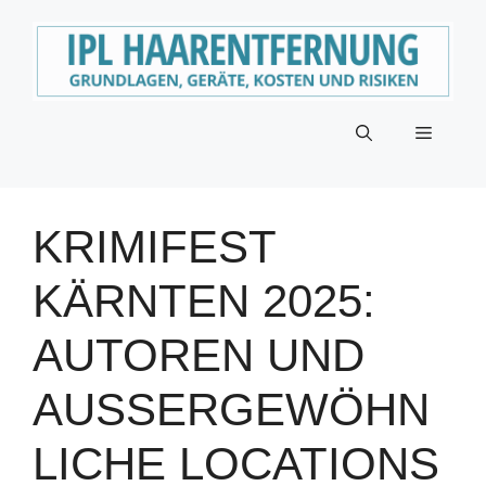
Zum
Inhalt
springen
Menü
KRIMIFEST
KÄRNTEN 2025:
AUTOREN UND
AUSSERGEWÖHNL
ICHE LOCATIONS I