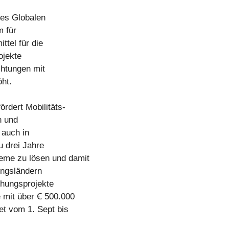
des Globalen
 für
ttel für die
ojekte
chtungen mit
öht.
dert Mobilitäts-
n und
 auch in
u drei Jahre
eme zu lösen und damit
ungsländern
chungsprojekte
 mit über Ꞓ 500.000
et vom 1. Sept bis