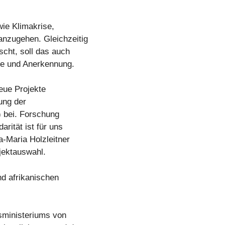
wie Klimakrise,
nzugehen. Gleichzeitig
scht, soll das auch
ve und Anerkennung.
neue Projekte
ung der
) bei. Forschung
arität ist für uns
a-Maria Holzleitner
jektauswahl.
nd afrikanischen
sministeriums von