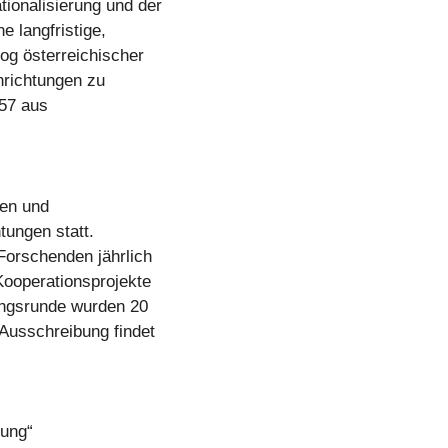
ionalisierung und der
e langfristige,
og österreichischer
nrichtungen zu
 57 aus
hen und
ungen statt.
Forschenden jährlich
Kooperationsprojekte
bungsrunde wurden 20
Ausschreibung findet
hung“