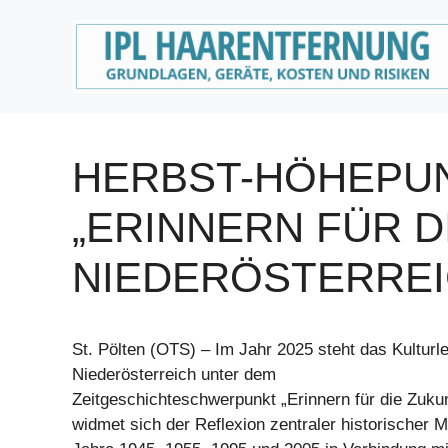
Zum
Inhalt
springen
HERBST-HÖHEPUNK
„ERINNERN FÜR D
NIEDERÖSTERREI
St. Pölten (OTS) – Im Jahr 2025 steht das Kulturl
Niederösterreich unter dem
Zeitgeschichteschwerpunkt „Erinnern für die Zukunft
widmet sich der Reflexion zentraler historischer M