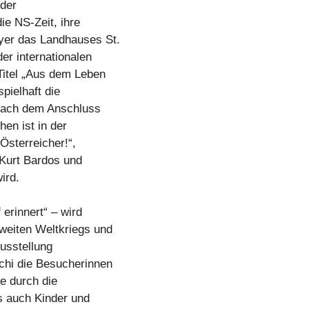
 der
ie NS-Zeit, ihre
yer das Landhauses St.
er internationalen
Titel „Aus dem Leben
spielhaft die
 nach dem Anschluss
en ist in der
Österreicher!“,
 Kurt Bardos und
ird.
erinnert“ – wird
weiten Weltkriegs und
Ausstellung
chi die Besucherinnen
se durch die
 auch Kinder und