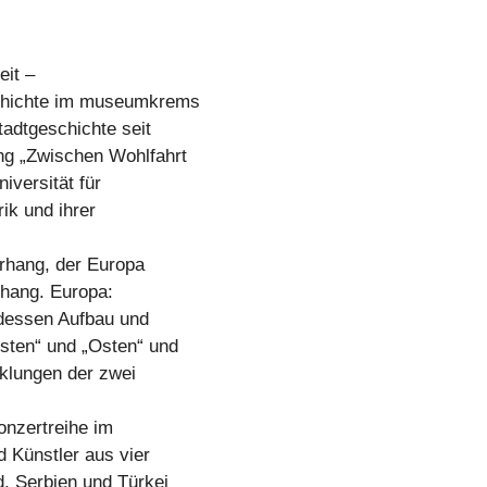
eit –
schichte im museumkrems
tadtgeschichte seit
ng „Zwischen Wohlfahrt
iversität für
ik und ihrer
rhang, der Europa
rhang. Europa:
 dessen Aufbau und
sten“ und „Osten“ und
cklungen der zwei
Konzertreihe im
 Künstler aus vier
, Serbien und Türkei