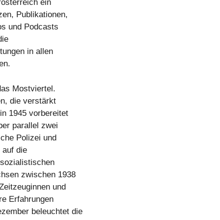
österreich ein
en, Publikationen,
eos und Podcasts
die
tungen in allen
en.
as Mostviertel.
en, die verstärkt
n 1945 vorbereitet
er parallel zwei
sche Polizei und
 auf die
lsozialistischen
achsen zwischen 1938
 Zeitzeuginnen und
hre Erfahrungen
ezember beleuchtet die