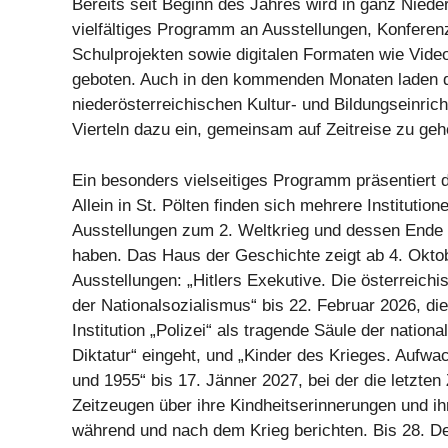
Bereits seit Beginn des Jahres wird in ganz Nieder
vielfältiges Programm an Ausstellungen, Konferenz
Schulprojekten sowie digitalen Formaten wie Vid
geboten. Auch in den kommenden Monaten laden 
niederösterreichischen Kultur- und Bildungseinrich
Vierteln dazu ein, gemeinsam auf Zeitreise zu geh
Ein besonders vielseitiges Programm präsentiert d
Allein in St. Pölten finden sich mehrere Institution
Ausstellungen zum 2. Weltkrieg und dessen Ende i
haben. Das Haus der Geschichte zeigt ab 4. Oktob
Ausstellungen: „Hitlers Exekutive. Die österreichi
der Nationalsozialismus“ bis 22. Februar 2026, die
Institution „Polizei“ als tragende Säule der nationa
Diktatur“ eingeht, und „Kinder des Krieges. Aufw
und 1955“ bis 17. Jänner 2027, bei der die letzten
Zeitzeugen über ihre Kindheitserinnerungen und i
während und nach dem Krieg berichten. Bis 28. D