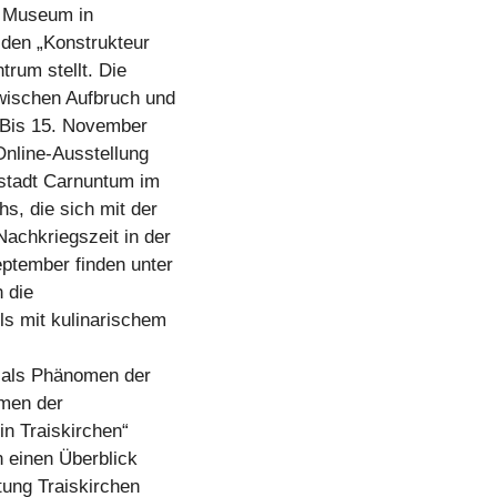
er Museum in
 den „Konstrukteur
trum stellt. Die
wischen Aufbruch und
 Bis 15. November
Online-Ausstellung
stadt Carnuntum im
s, die sich mit der
achkriegszeit in der
ptember finden unter
 die
s mit kulinarischem
 als Phänomen der
men der
n Traiskirchen“
n einen Überblick
tung Traiskirchen