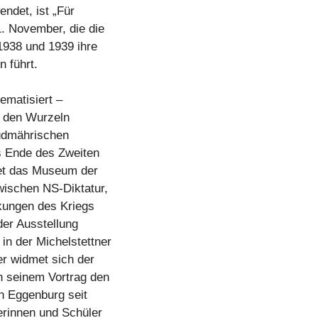
endet, ist „Für
. November, die die
1938 und 1939 ihre
 führt.
ematisiert –
– den Wurzeln
Südmährischen
 Ende des Zweiten
tet das Museum der
wischen NS-Diktatur,
kungen des Kriegs
der Ausstellung
in der Michelstettner
er widmet sich der
n seinem Vortrag den
in Eggenburg seit
erinnen und Schüler