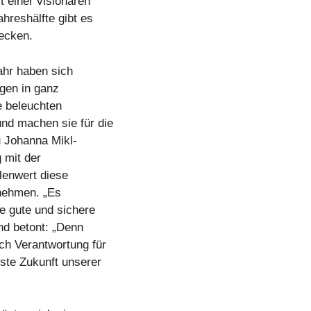
 einer visionären
ahreshälfte gibt es
decken.
ahr haben sich
ngen in ganz
ie beleuchten
nd machen sie für die
u Johanna Mikl-
 mit der
lenwert diese
nnehmen. „Es
e gute und sichere
und betont: „Denn
ch Verantwortung für
este Zukunft unserer