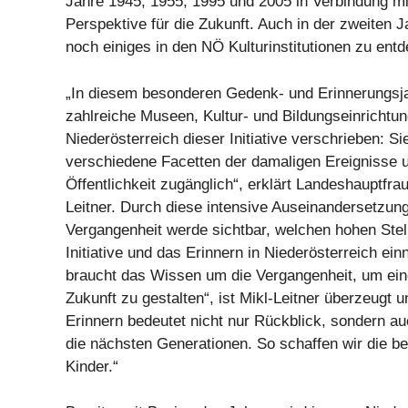
Jahre 1945, 1955, 1995 und 2005 in Verbindung mit
Perspektive für die Zukunft. Auch in der zweiten J
noch einiges in den NÖ Kulturinstitutionen zu ent
„In diesem besonderen Gedenk- und Erinnerungsj
zahlreiche Museen, Kultur- und Bildungseinrichtu
Niederösterreich dieser Initiative verschrieben: S
verschiedene Facetten der damaligen Ereignisse u
Öffentlichkeit zugänglich“, erklärt Landeshauptfra
Leitner. Durch diese intensive Auseinandersetzung
Vergangenheit werde sichtbar, welchen hohen Stel
Initiative und das Erinnern in Niederösterreich ei
braucht das Wissen um die Vergangenheit, um ein
Zukunft zu gestalten“, ist Mikl-Leitner überzeugt 
Erinnern bedeutet nicht nur Rückblick, sondern au
die nächsten Generationen. So schaffen wir die b
Kinder.“