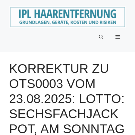
Zum
Inhalt
springen
Menü
KORREKTUR ZU
OTS0003 VOM
23.08.2025: LOTTO:
SECHSFACHJACK
POT, AM SONNTAG