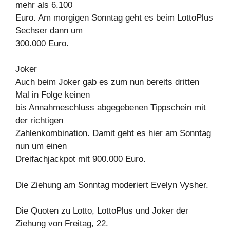
mehr als 6.100
Euro. Am morgigen Sonntag geht es beim LottoPlus
Sechser dann um
300.000 Euro.
Joker
Auch beim Joker gab es zum nun bereits dritten
Mal in Folge keinen
bis Annahmeschluss abgegebenen Tippschein mit
der richtigen
Zahlenkombination. Damit geht es hier am Sonntag
nun um einen
Dreifachjackpot mit 900.000 Euro.
Die Ziehung am Sonntag moderiert Evelyn Vysher.
Die Quoten zu Lotto, LottoPlus und Joker der
Ziehung von Freitag, 22.