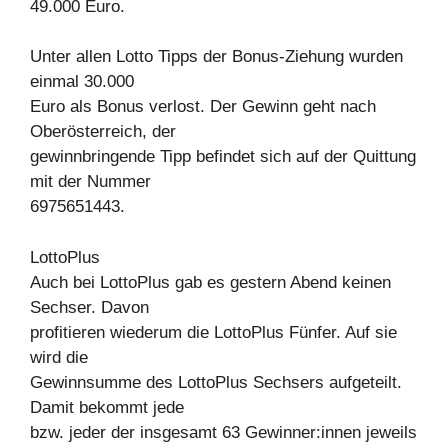
49.000 Euro.
Unter allen Lotto Tipps der Bonus-Ziehung wurden
einmal 30.000
Euro als Bonus verlost. Der Gewinn geht nach
Oberösterreich, der
gewinnbringende Tipp befindet sich auf der Quittung
mit der Nummer
6975651443.
LottoPlus
Auch bei LottoPlus gab es gestern Abend keinen
Sechser. Davon
profitieren wiederum die LottoPlus Fünfer. Auf sie
wird die
Gewinnsumme des LottoPlus Sechsers aufgeteilt.
Damit bekommt jede
bzw. jeder der insgesamt 63 Gewinner:innen jeweils