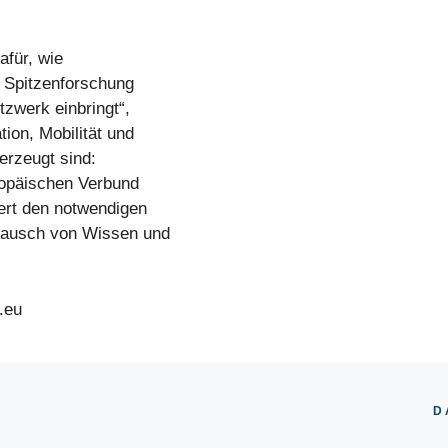
afür, wie
e Spitzenforschung
tzwerk einbringt“,
ion, Mobilität und
berzeugt sind:
ropäischen Verbund
ert den notwendigen
tausch von Wissen und
.eu
D