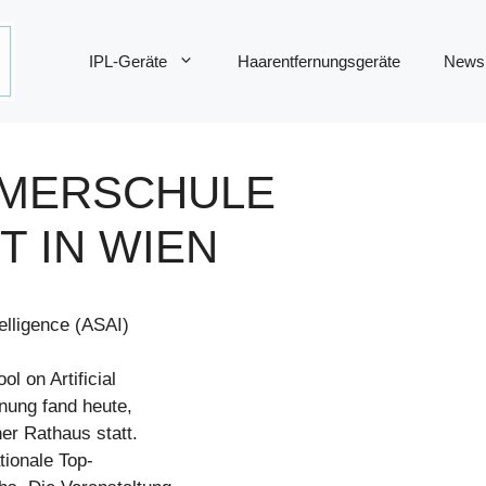
IPL-Geräte
Haarentfernungsgeräte
News
MERSCHULE E
IN WIEN
telligence (ASAI)
 on Artificial
fnung fand heute,
er Rathaus statt.
tionale Top-