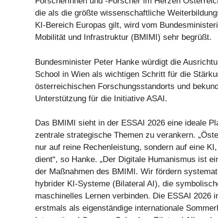
Forscherinnen und -Forscher im Herzen Österreich
die als die größte wissenschaftliche Weiterbildun
KI-Bereich Europas gilt, wird vom Bundesministeri
Mobilität und Infrastruktur (BMIMI) sehr begrüßt.
Bundesminister Peter Hanke würdigt die Ausrich
School in Wien als wichtigen Schritt für die Stärk
österreichischen Forschungsstandorts und bekunde
Unterstützung für die Initiative ASAI.
Das BMIMI sieht in der ESSAI 2026 eine ideale Pl
zentrale strategische Themen zu verankern. „Öster
nur auf reine Rechenleistung, sondern auf eine K
dient“, so Hanke. „Der Digitale Humanismus ist ein
der Maßnahmen des BMIMI. Wir fördern systemati
hybrider KI-Systeme (Bilateral AI), die symbolis
maschinelles Lernen verbinden. Die ESSAI 2026 in
erstmals als eigenständige internationale Somme