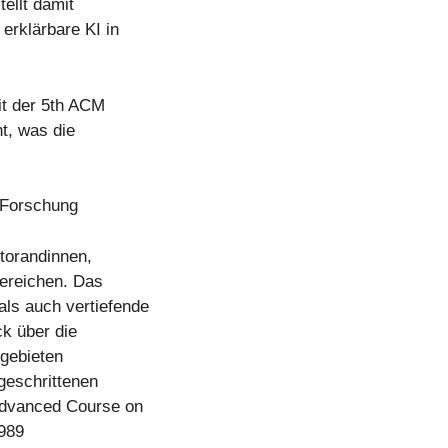
tellt damit
 erklärbare KI in
it der 5th ACM
t, was die
I-Forschung
torandinnen,
ereichen. Das
als auch vertiefende
ck über die
lgebieten
tgeschrittenen
(Advanced Course on
1989