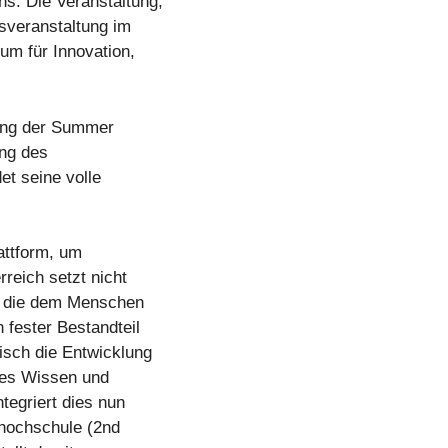
s. Die Veranstaltung,
gsveranstaltung im
um für Innovation,
tung der Summer
ung des
t seine volle
attform, um
reich setzt nicht
I, die dem Menschen
 fester Bestandteil
sch die Entwicklung
ches Wissen und
tegriert dies nun
rhochschule (2nd