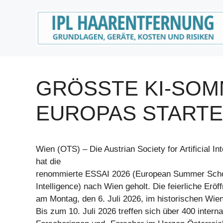
Zum
Inhalt
springen
GRÖSSTE KI-SOM
UROPAS STARTET 
Wien (OTS) – Die Austrian Society for Artificial In
hat die
renommierte ESSAI 2026 (European Summer School
Intelligence) nach Wien geholt. Die feierliche Eröf
am Montag, den 6. Juli 2026, im historischen Wien
Bis zum 10. Juli 2026 treffen sich über 400 interna