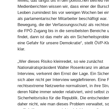
Milieu, das längst bis in den politischen Betrieb re
Medienberichten wissen wir, dass einer der Bursc
Leoben zumindest bis vor wenigen Wochen bei e
als parlamentarischer Mitarbeiter beschäftigt war
Bewegung, die der Verfassungsschutz als rechtsex
die FPÖ Zugang bis in die sensibelsten Bereiche
findet, dann ist das mehr als ein Sicherheitsprobl
eine Gefahr für unsere Demokratie“, stellt ÖVP-
klar.
„Wer dieses Risiko kleinredet, so wie zunächst
Nationalratspräsident Walter Rosenkranz im aktuel
Interview, verkennt den Ernst der Lage. Ein Sicher
sich aber nicht per Interview wegdefinieren. Eine P
rechtsextreme Netzwerke normalisiert, in ihre Str
deren Nähe immer wieder relativiert, wird selbst 
Sicherheitsrisiko für die Republik. Die entscheide
daher nicht, wie man dieses Problem verwaltet, 