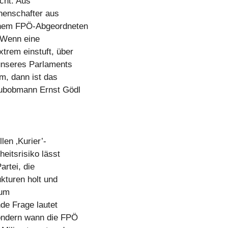
icht. Aus
henschafter aus
inem FPÖ-Abgeordneten
. Wenn eine
trem einstuft, über
 unseres Parlaments
em, dann ist das
Klubobmann Ernst Gödl
len ‚Kurier’-
heitsrisiko lässt
artei, die
ukturen holt und
zum
nde Frage lautet
sondern wann die FPÖ