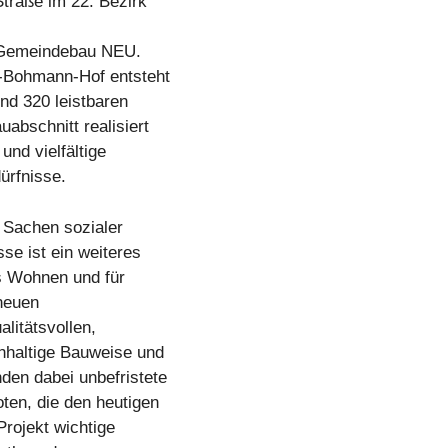
traße im 22. Bezirk
8. Gemeindebau NEU.
f-Bohmann-Hof entsteht
d 320 leistbaren
bschnitt realisiert
und vielfältige
ürfnisse.
 Sachen sozialer
se ist ein weiteres
s Wohnen und für
neuen
litätsvollen,
hhaltige Bauweise und
den dabei unbefristete
en, die den heutigen
Projekt wichtige