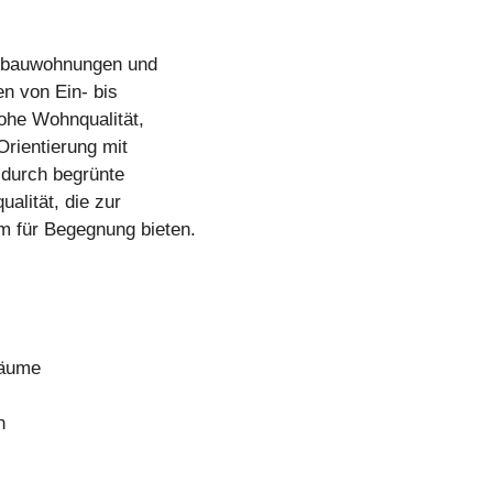
ebauwohnungen und
n von Ein- bis
ohe Wohnqualität,
Orientierung mit
 durch begrünte
alität, die zur
m für Begegnung bieten.
räume
n