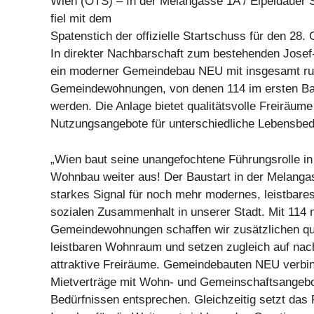
Wien (OTS) – In der Melangasse 1A / Eipeldauer S
fiel mit dem
Spatenstich der offizielle Startschuss für den 2
In direkter Nachbarschaft zum bestehenden Jose
ein moderner Gemeindebau NEU mit insgesamt run
Gemeindewohnungen, von denen 114 im ersten Baua
werden. Die Anlage bietet qualitätsvolle Freiräume 
Nutzungsangebote für unterschiedliche Lebensbed
„Wien baut seine unangefochtene Führungsrolle in
Wohnbau weiter aus! Der Baustart in der Melangas
starkes Signal für noch mehr modernes, leistbare
sozialen Zusammenhalt in unserer Stadt. Mit 114 
Gemeindewohnungen schaffen wir zusätzlichen qua
leistbaren Wohnraum und setzen zugleich auf nac
attraktive Freiräume. Gemeindebauten NEU verbin
Mietverträge mit Wohn- und Gemeinschaftsangebot
Bedürfnissen entsprechen. Gleichzeitig setzt das 