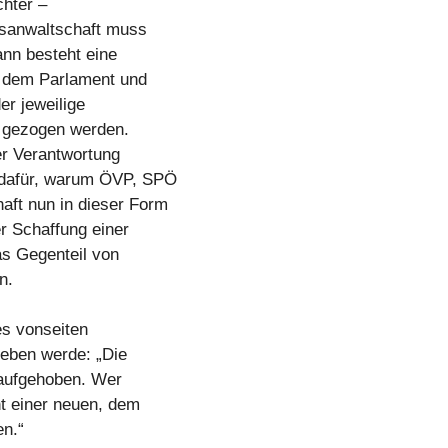
chter –
sanwaltschaft muss
ann besteht eine
r dem Parlament und
er jeweilige
g gezogen werden.
er Verantwortung
d dafür, warum ÖVP, SPÖ
ft nun in dieser Form
r Schaffung einer
as Gegenteil von
n.
es vonseiten
eben werde: „Die
 aufgehoben. Wer
ht einer neuen, dem
en.“