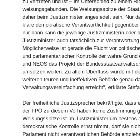
zu vertreten und ist – im Unterschied zu einem Ri
weisungsgebunden. Die Weisungsspitze der Staat
daher beim Justizminister angesiedelt sein. Nur d
klare demokratische Verantwortlichkeit gegenübe
nur dann kann die jeweilige Justizministerin oder d
Justizminister auch tatsächlich zur Verantwortun
Möglicherweise ist gerade die Flucht vor politisch
und parlamentarischer Kontrolle der wahre Grun
und NEOS das Projekt der Bundesstaatsanwaltscha
umsetzen wollen. Zu allem Überfluss würde mit de
weiteren teuren und ineffektiven Behörde genau d
Verwaltungsvereinfachung erreicht“, erklärte Stefa
Der freiheitliche Justizsprecher bekräftigte, dass 
der FPÖ zu diesem Vorhaben keine Zustimmung g
Weisungsspitze ist im Justizministerium bestens
demokratische Kontrolle ernst nimmt, darf sie nic
Parlament nicht verantwortlichen Behörde entzieh