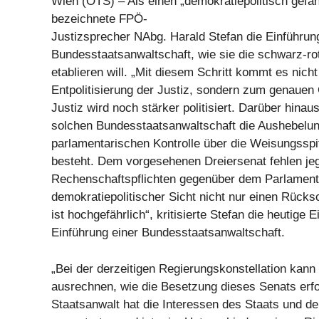
Wien (OTS) – Als einen „demokratiepolitisch gefähr
bezeichnete FPÖ-
Justizsprecher NAbg. Harald Stefan die Einführun
Bundesstaatsanwaltschaft, wie sie die schwarz-ro
etablieren will. „Mit diesem Schritt kommt es nicht
Entpolitisierung der Justiz, sondern zum genauen 
Justiz wird noch stärker politisiert. Darüber hinaus
solchen Bundesstaatsanwaltschaft die Aushebelun
parlamentarischen Kontrolle über die Weisungsspit
besteht. Dem vorgesehenen Dreiersenat fehlen jeg
Rechenschaftspflichten gegenüber dem Parlament.
demokratiepolitischer Sicht nicht nur einen Rücksc
ist hochgefährlich“, kritisierte Stefan die heutige E
Einführung einer Bundesstaatsanwaltschaft.
„Bei der derzeitigen Regierungskonstellation kann
ausrechnen, wie die Besetzung dieses Senats erfo
Staatsanwalt hat die Interessen des Staats und de