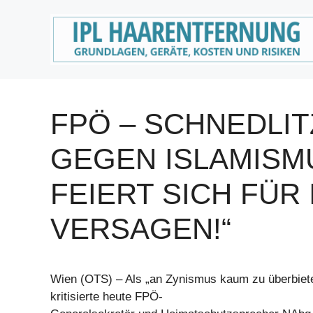
Zum
Inhalt
springen
FPÖ – SCHNEDLITZ
GEGEN ISLAMISM
FEIERT SICH FÜR
VERSAGEN!“
Wien (OTS) – Als „an Zynismus kaum zu überbie
kritisierte heute FPÖ-