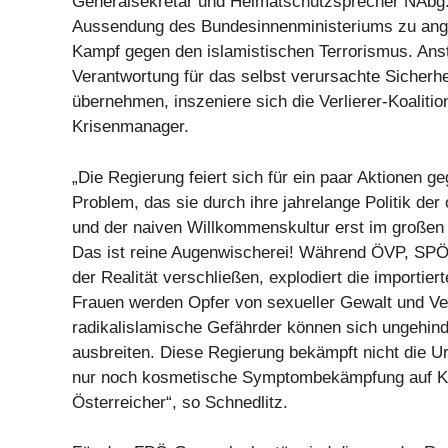
Generalsekretär und Heimatschutzsprecher NAbg. 
Aussendung des Bundesinnenministeriums zu ange
Kampf gegen den islamistischen Terrorismus. Ansta
Verantwortung für das selbst verursachte Sicherh
übernehmen, inszeniere sich die Verlierer-Koalitio
Krisenmanager.
„Die Regierung feiert sich für ein paar Aktionen ge
Problem, das sie durch ihre jahrelange Politik de
und der naiven Willkommenskultur erst im großen St
Das ist reine Augenwischerei! Während ÖVP, SP
der Realität verschließen, explodiert die importiert
Frauen werden Opfer von sexueller Gewalt und Ve
radikalislamische Gefährder können sich ungehin
ausbreiten. Diese Regierung bekämpft nicht die Ur
nur noch kosmetische Symptombekämpfung auf Kos
Österreicher“, so Schnedlitz.