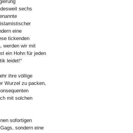
gierung
undesweit sechs
enannte
islamistischer
ndern eine
iese tickenden
 werden wir mit
t ein Hohn für jeden
ik leidet!“
hr ihre völlige
er Wurzel zu packen,
 konsequenten
ich mit solchen
nen sofortigen
-Gags, sondern eine