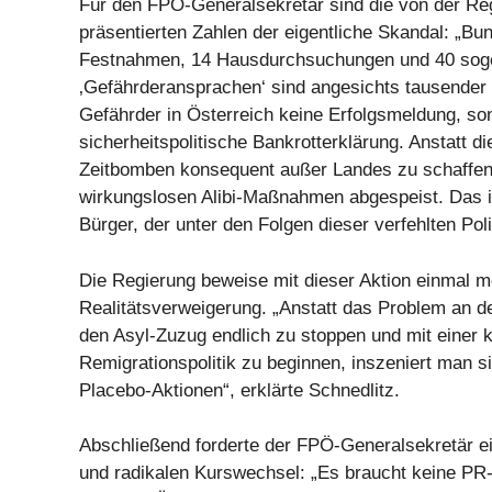
Für den FPÖ-Generalsekretär sind die von der Re
präsentierten Zahlen der eigentliche Skandal: „B
Festnahmen, 14 Hausdurchsuchungen und 40 sog
‚Gefährderansprachen‘ sind angesichts tausender 
Gefährder in Österreich keine Erfolgsmeldung, so
sicherheitspolitische Bankrotterklärung. Anstatt d
Zeitbomben konsequent außer Landes zu schaffen,
wirkungslosen Alibi-Maßnahmen abgespeist. Das is
Bürger, der unter den Folgen dieser verfehlten Polit
Die Regierung beweise mit dieser Aktion einmal me
Realitätsverweigerung. „Anstatt das Problem an d
den Asyl-Zuzug endlich zu stoppen und mit einer
Remigrationspolitik zu beginnen, inszeniert man s
Placebo-Aktionen“, erklärte Schnedlitz.
Abschließend forderte der FPÖ-Generalsekretär ei
und radikalen Kurswechsel: „Es braucht keine PR