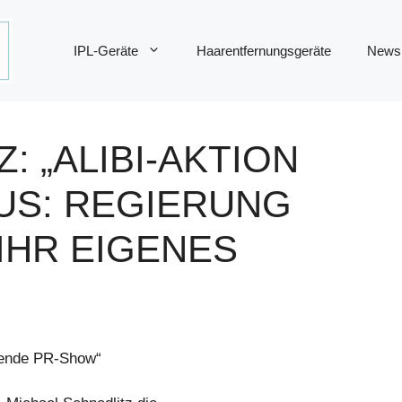
IPL-Geräte
Haarentfernungsgeräte
News
: „ALIBI-AKTION
US: REGIERUNG
 IHR EIGENES
tende PR-Show“