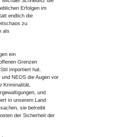
Michael Schnedlitz die
blichen Erfolgen im
tt endlich die
eitschaos zu
n als
gen ein
r offenen Grenzen
il importiert hat.
Ö und NEOS die Augen vor
e Kriminalität,
rgewaltigungen, und
dert in unserem Land
sachen, sie betreibt
ten der Sicherheit der