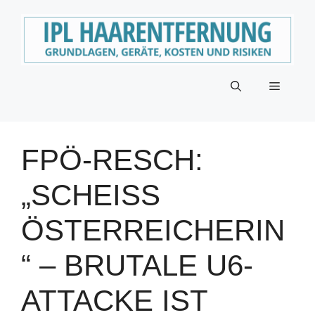
Zum
Inhalt
springen
Menü
FPÖ-RESCH:
„SCHEISS Ö
STERREICHERIN“
– BRUTALE U6-A
TTACKE IST A