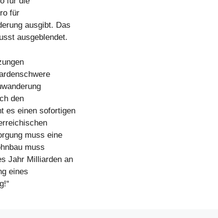
o für die
ro für
derung ausgibt. Das
usst ausgeblendet.
rzungen
liardenschwere
 Zuwanderung
ich den
 es einen sofortigen
erreichischen
orgung muss eine
Wohnbau muss
s Jahr Milliarden an
ng eines
g!“