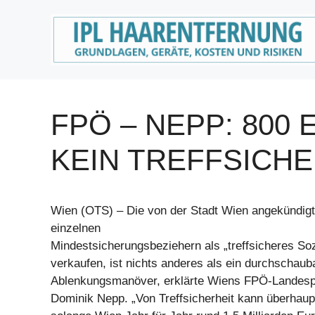
Zum
Inhalt
springen
FPÖ – NEPP: 800
KEIN TREFFSICH
Wien (OTS) – Die von der Stadt Wien angekündig
einzelnen
Mindestsicherungsbeziehern als „treffsicheres So
verkaufen, ist nichts anderes als ein durchschaub
Ablenkungsmanöver, erklärte Wiens FPÖ-Landesp
Dominik Nepp. „Von Treffsicherheit kann überhaup