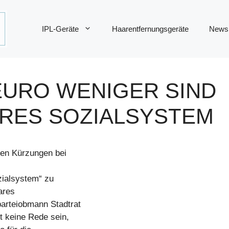
IPL-Geräte
Haarentfernungsgeräte
News
 EURO WENIGER SIND
ERES SOZIALSYSTEM
ten Kürzungen bei
zialsystem“ zu
ares
arteiobmann Stadtrat
t keine Rede sein,