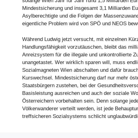
solange Wien Jahr für Jahr rund 1,5 Milliarden Eur
Mindestsicherung und insgesamt 3,1 Milliarden Eu
Asylberechtigte und die Folgen der Massenzuwan
eigentliche Problem wird von SPÖ und NEOS bew
Während Ludwig jetzt versucht, mit einzelnen Kü
Handlungsfähigkeit vorzutäuschen, bleibt das mil
Anreizsystem für die illegale und unkontrollierte
unangetastet. Wer wirklich sparen will, muss endl
Sozialmagneten Wien abschalten und dafür braucht
Kurswechsel. Mindestsicherung darf nur mehr öst
Staatsbürgern zustehen, bei der Gesundheitsvers
Basisleistung ausreichen und auch der soziale 
Österreichern vorbehalten sein. Denn solange jede
Völkerwanderer verteilt werden, ist jede Behauptu
treffsicheren Sozialsystems schlicht unglaubwürdi