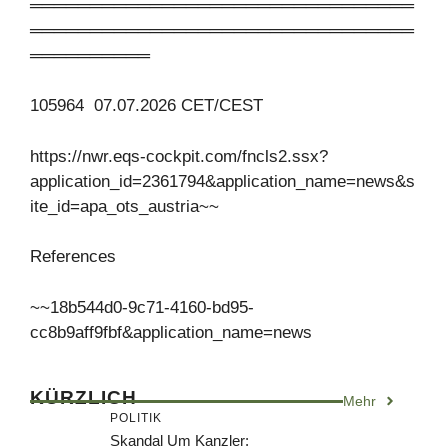
════════════════════════════════
════════════════════════════════
══════════
105964 07.07.2026 CET/CEST
https://nwr.eqs-cockpit.com/fncls2.ssx?
application_id=2361794&application_name=news&s
ite_id=apa_ots_austria~~
References
~~18b544d0-9c71-4160-bd95-
cc8b9aff9fbf&application_name=news
KÜRZLICH
Mehr
POLITIK
Skandal Um Kanzler: