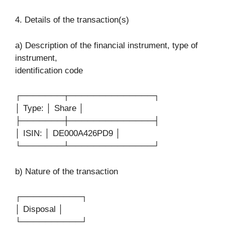
4. Details of the transaction(s)
a) Description of the financial instrument, type of
instrument,
identification code
┌───────┬──────────────┐
│ Type: │ Share │
├───────┼──────────────┤
│ ISIN: │ DE000A426PD9 │
└───────┴──────────────┘
b) Nature of the transaction
┌──────────┐
│ Disposal │
└──────────┘