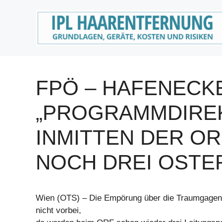
Zum
Inhalt
springen
FPÖ – HAFENECK
„PROGRAMMDIREK
INMITTEN DER O
NOCH DREI OSTE
Wien (OTS) – Die Empörung über die Traumgagen 
nicht vorbei,