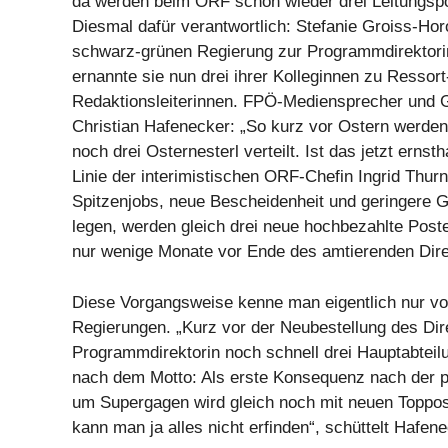
da werden beim ORF schon wieder drei Leitungspo
Diesmal dafür verantwortlich: Stefanie Groiss-Hor
schwarz-grünen Regierung zur Programmdirektorin
ernannte sie nun drei ihrer Kolleginnen zu Ressort
Redaktionsleiterinnen. FPÖ-Mediensprecher und 
Christian Hafenecker: „So kurz vor Ostern werden
noch drei Osternesterl verteilt. Ist das jetzt ernsth
Linie der interimistischen ORF-Chefin Ingrid Thur
Spitzenjobs, neue Bescheidenheit und geringere G
legen, werden gleich drei neue hochbezahlte Post
nur wenige Monate vor Ende des amtierenden Dire
Diese Vorgangsweise kenne man eigentlich nur vo
Regierungen. „Kurz vor der Neubestellung des Dir
Programmdirektorin noch schnell drei Hauptabteil
nach dem Motto: Als erste Konsequenz nach der p
um Supergagen wird gleich noch mit neuen Toppos
kann man ja alles nicht erfinden“, schüttelt Hafen