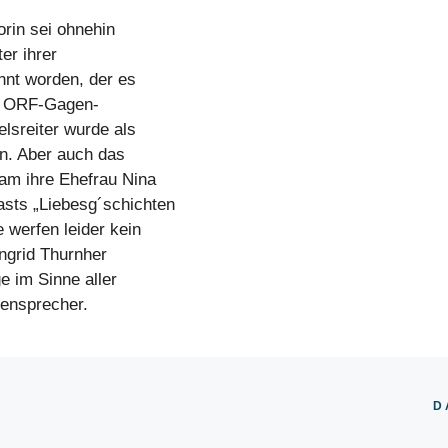
rin sei ohnehin
er ihrer
nnt worden, der es
er ORF-Gagen-
elsreiter wurde als
n. Aber auch das
kam ihre Ehefrau Nina
sts „Liebesg´schichten
 werfen leider kein
Ingrid Thurnher
e im Sinne aller
ensprecher.
D