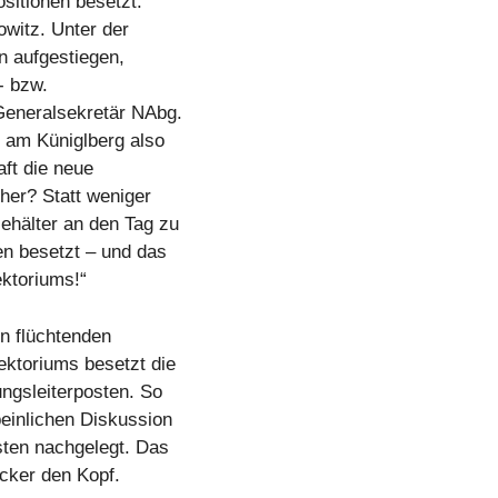
sitionen besetzt.
owitz. Unter der
 aufgestiegen,
- bzw.
Generalsekretär NAbg.
 am Küniglberg also
aft die neue
nher? Statt weniger
ehälter an den Tag zu
en besetzt – und das
ktoriums!“
n flüchtenden
ektoriums besetzt die
ungsleiterposten. So
einlichen Diskussion
ten nachgelegt. Das
ecker den Kopf.