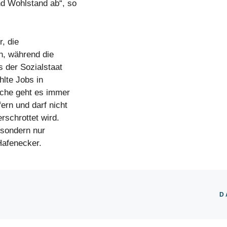
nd Wohlstand ab“, so
r, die
en, während die
s der Sozialstaat
hlte Jobs in
nche geht es immer
fern und darf nicht
rschrottet wird.
 sondern nur
 Hafenecker.
D