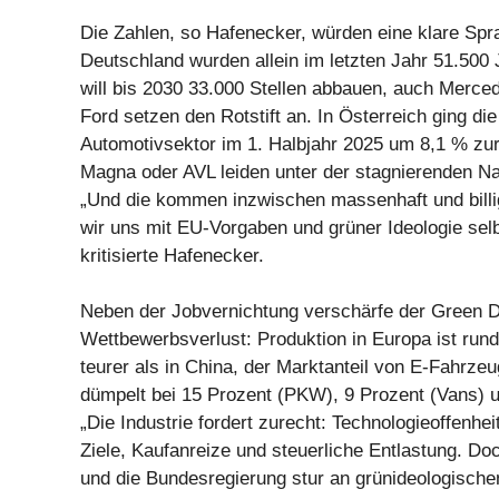
Die Zahlen, so Hafenecker, würden eine klare Spr
Deutschland wurden allein im letzten Jahr 51.500
will bis 2030 33.000 Stellen abbauen, auch Merc
Ford setzen den Rotstift an. In Österreich ging di
Automotivsektor im 1. Halbjahr 2025 um 8,1 % zur
Magna oder AVL leiden unter der stagnierenden N
„Und die kommen inzwischen massenhaft und billi
wir uns mit EU-Vorgaben und grüner Ideologie selb
kritisierte Hafenecker.
Neben der Jobvernichtung verschärfe der Green D
Wettbewerbsverlust: Produktion in Europa ist rund
teurer als in China, der Marktanteil von E-Fahrze
dümpelt bei 15 Prozent (PKW), 9 Prozent (Vans) 
„Die Industrie fordert zurecht: Technologieoffenhei
Ziele, Kaufanreize und steuerliche Entlastung. Do
und die Bundesregierung stur an grünideologische