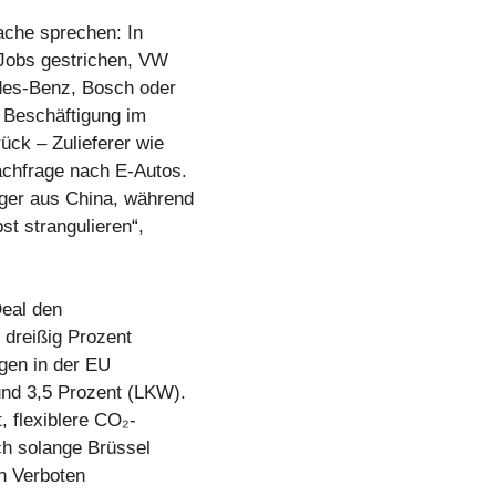
ache sprechen: In
 Jobs gestrichen, VW
edes-Benz, Bosch oder
e Beschäftigung im
ück – Zulieferer wie
achfrage nach E-Autos.
ger aus China, während
st strangulieren“,
eal den
 dreißig Prozent
ugen in der EU
und 3,5 Prozent (LKW).
t, flexiblere CO₂-
ch solange Brüssel
n Verboten