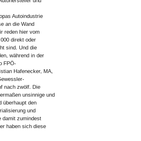
utohersteller und
opas Autoindustrie
se an die Wand
ir reden hier vom
.000 direkt oder
ht sind. Und die
en, während in der
so FPÖ-
stian Hafenecker, MA,
Gewessler-
nf nach zwölf. Die
hermaßen unsinnige und
nd überhaupt den
ialisierung und
e damit zumindest
her haben sich diese