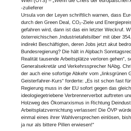
Wien (OTS) – „Wenn die Chefs der europäischen A
-zulieferer
Ursula von der Leyen schriftlich warnen, dass Eur
durch den Green Deal, CO₂-Ziele und Energieprei
gefahren wird, dann ist das ein letzter Weckruf. W
österreichischen ‚Industrietafelsilber‘ mit über 354
indirekt Beschäftigten, deren Jobs jetzt akut bedro
Bundesregierung? Die hält in Alpbach Sonntagsred
Realität tausende Arbeitsplätze verloren gehen“, 
Generalsekretär und Verkehrssprecher NAbg. Chri
der auch eine sofortige Abkehr vom „linksgrünen 
Geisterfahrer-Kurs“ forderte: „Es ist schon fast fü
Regierung muss in der EU sofort gegen das gleic
ideologiegetriebene Verbrennerverbot auftreten u
Holzweg des Ökomarxismus in Richtung Deindustr
Arbeitsplatzvernichtung verlassen! Die ÖVP würd
einmal eines ihrer Wahlversprechen einlösen, bis
ja nur als bittere Pillen erwiesen!“