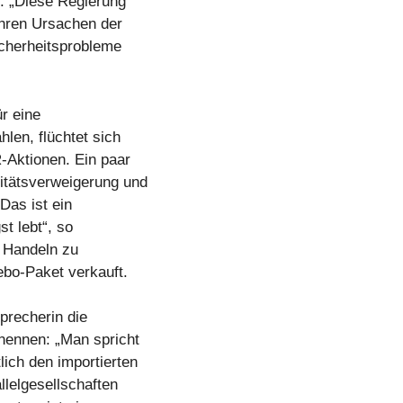
n. „Diese Regierung
hren Ursachen der
icherheitsprobleme
r eine
len, flüchtet sich
-Aktionen. Ein paar
itätsverweigerung und
 Das ist ein
st lebt“, so
s Handeln zu
ebo-Paket verkauft.
precherin die
nennen: „Man spricht
ich den importierten
llelgesellschaften