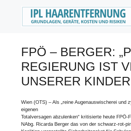
Zum
Inhalt
springen
FPÖ – BERGER: „
REGIERUNG IST 
UNSERER KINDER!
Wien (OTS) – Als „reine Augenauswischerei und 
eigenen
Totalversagen abzulenken“ kritisierte heute FPÖ-
NAbg. Ricarda Berger das von der schwarz-rot-pin