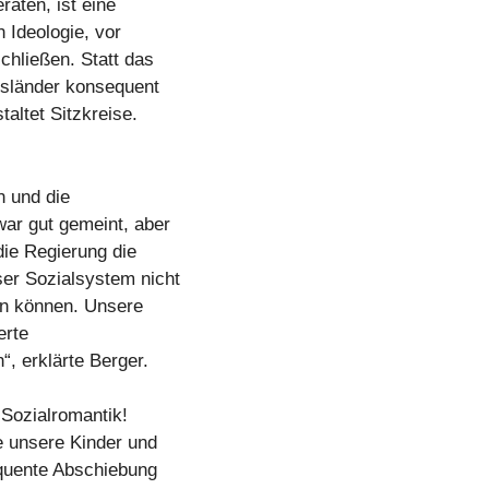
raten, ist eine
n Ideologie, vor
chließen. Statt das
sländer konsequent
altet Sitzkreise.
 und die
ar gut gemeint, aber
ie Regierung die
ser Sozialsystem nicht
en können. Unsere
erte
“, erklärte Berger.
 Sozialromantik!
e unsere Kinder und
equente Abschiebung