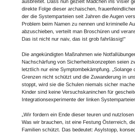
ausbreitet. Dass nun gezielt Mädchen ins Visier ge
direkte Folge dieser archaischen, frauenfeindliche
der die Systemparteien seit Jahren die Augen vers
Problem beim Namen zu nennen und kriminelle Au
abzuschieben, verteilt man Broschüren und veranst
Das ist nicht nur naiv, das ist grob fahrlässig!“
Die angekündigten Maßnahmen wie Notfallübungen
Nachschärfung von Sicherheitskonzepten seien zw
letztlich nur eine Symptombekämpfung. „Solange d
Grenzen nicht schützt und die Zuwanderung in un
stoppt, wird sie die Schulen niemals sicher mach
Kinder sind keine Versuchskaninchen für gescheit
Integrationsexperimente der linken Systemparteien
„Wir fordern ein Ende dieser teuren und nutzlosen
Was wir brauchen, ist eine Festung Österreich, di
Familien schützt. Das bedeutet: Asylstopp, kons