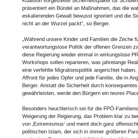
Koalition vorgestellte Sicherheitspaket für Schule
präsentiert ein Bündel an Maßnahmen, das die wa
eskalierenden Gewalt bewusst ignoriert und die S
nicht an der Wurzel packt“, so Berger.
„Während unsere Kinder und Familien die Zeche fü
verantwortungslose Politik der offenen Grenzen zah
diese Regierung wieder einmal in wirkungslose PR
Workshops sollen reparieren, was jahrelange Real
eine verfehlte Migrationspolitik angerichtet haben.
Affront für jedes Opfer und jede Familie, die in Ang
Berger. Anstatt die Sicherheit durch konsequente
gewährleisten, werde den Bürgern ein teures Plac
Besonders heuchlerisch sei für die FPÖ-Familiens
Weigerung der Regierung, das Problem klar zu be
von ‚Extremismus‘ und meint doch ganz offensichtl
politischen Islam, der sich in immer größeren Para