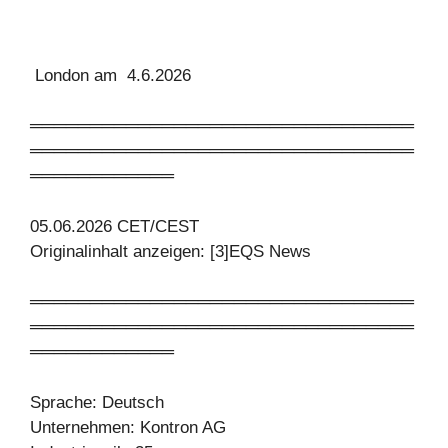
London am 4.6.2026
════════════════════════════════
════════════════════════════════
════════════
05.06.2026 CET/CEST
Originalinhalt anzeigen: [3]EQS News
════════════════════════════════
════════════════════════════════
════════════
Sprache: Deutsch
Unternehmen: Kontron AG