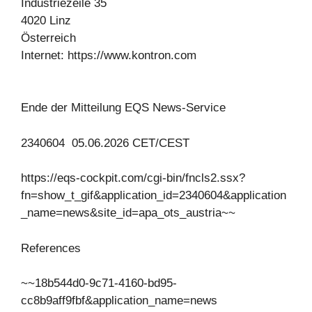
Industriezeile 35
4020 Linz
Österreich
Internet: https://www.kontron.com
Ende der Mitteilung EQS News-Service
2340604 05.06.2026 CET/CEST
https://eqs-cockpit.com/cgi-bin/fncls2.ssx?
fn=show_t_gif&application_id=2340604&application
_name=news&site_id=apa_ots_austria~~
References
~~18b544d0-9c71-4160-bd95-
cc8b9aff9fbf&application_name=news