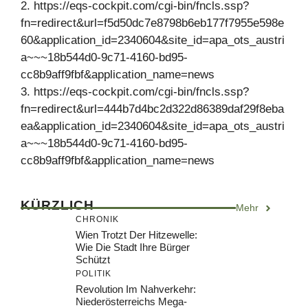
2. https://eqs-cockpit.com/cgi-bin/fncls.ssp?
fn=redirect&url=f5d50dc7e8798b6eb177f7955e598e
60&application_id=2340604&site_id=apa_ots_austri
a~~~18b544d0-9c71-4160-bd95-
cc8b9aff9fbf&application_name=news
3. https://eqs-cockpit.com/cgi-bin/fncls.ssp?
fn=redirect&url=444b7d4bc2d322d86389daf29f8eba
ea&application_id=2340604&site_id=apa_ots_austri
a~~~18b544d0-9c71-4160-bd95-
cc8b9aff9fbf&application_name=news
KÜRZLICH
Mehr
CHRONIK
Wien Trotzt Der Hitzewelle:
Wie Die Stadt Ihre Bürger
Schützt
POLITIK
Revolution Im Nahverkehr:
Niederösterreichs Mega-