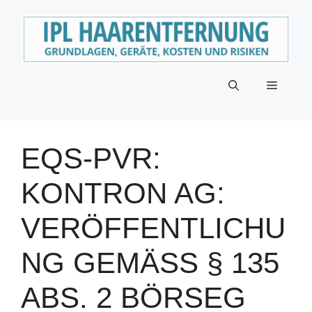
Zum
Inhalt
springen
Menü
EQS-PVR:
KONTRON AG:
VERÖFFENTLICHU
NG GEMÄSS § 135 A
BS. 2 BÖRSEG M