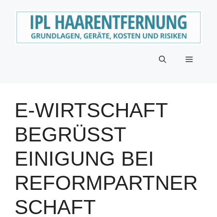
Zum
Inhalt
springen
Menü
E-WIRTSCHAFT
BEGRÜSST E
INIGUNG BEI R
EFORMPARTNERS
CHAFT