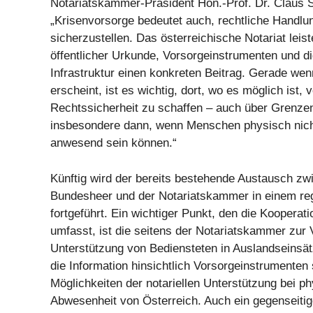
Notariatskammer-Präsident Hon.-Prof. Dr. Claus 
„Krisenvorsorge bedeutet auch, rechtliche Handlun
sicherzustellen. Das österreichische Notariat leist
öffentlicher Urkunde, Vorsorgeinstrumenten und dig
Infrastruktur einen konkreten Beitrag. Gerade wen
erscheint, ist es wichtig, dort, wo es möglich ist
Rechtssicherheit zu schaffen – auch über Grenze
insbesondere dann, wenn Menschen physisch nicht
anwesend sein können.“
Künftig wird der bereits bestehende Austausch z
Bundesheer und der Notariatskammer in einem r
fortgeführt. Ein wichtiger Punkt, den die Kooperat
umfasst, ist die seitens der Notariatskammer zur 
Unterstützung von Bediensteten in Auslandseinsätz
die Information hinsichtlich Vorsorgeinstrumenten
Möglichkeiten der notariellen Unterstützung bei p
Abwesenheit von Österreich. Auch ein gegenseitig