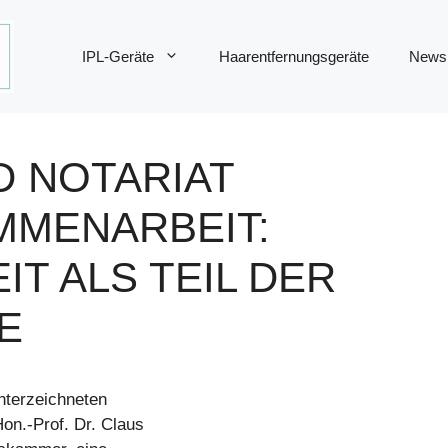
IPL-Geräte
Haarentfernungsgeräte
News
 NOTARIAT
MMENARBEIT:
T ALS TEIL DER
E
nterzeichneten
on.-Prof. Dr. Claus