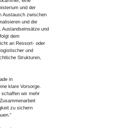
tskammer, eine
isterium und der
en Austausch zwischen
alisieren und die
, Auslandseinsätze und
folgt dem
cht an Ressort- oder
logistischer und
chtliche Strukturen,
ade in
eine klare Vorsorge.
n schaffen wir mehr
se Zusammenarbeit
gkeit zu sichern
auen.“