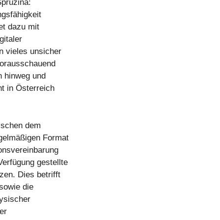
Spruzina:
gsfähigkeit
et dazu mit
italer
n vieles unsicher
, vorausschauend
n hinweg und
 in Österreich
wischen dem
egelmäßigen Format
ionsvereinbarung
Verfügung gestellte
en. Dies betrifft
 sowie die
hysischer
er