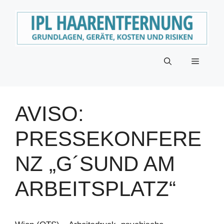
Zum
Inhalt
springen
Menü
AVISO:
PRESSEKONFERE
NZ „G´SUND AM
ARBEITSPLATZ“