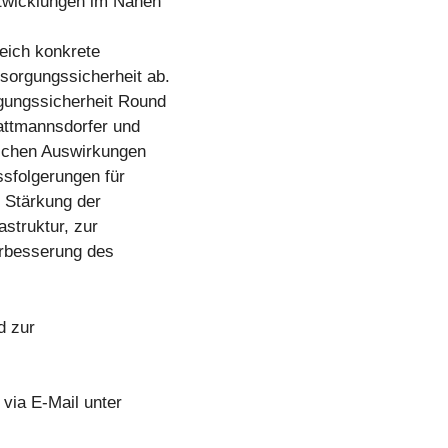
ntwicklungen im Nahen
eich konkrete
sorgungssicherheit ab.
gungssicherheit Round
attmannsdorfer und
lichen Auswirkungen
ssfolgerungen für
 Stärkung der
astruktur, zur
erbesserung des
d zur
via E-Mail unter