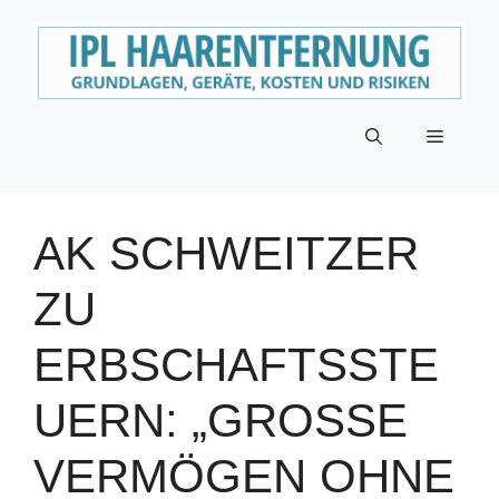
Zum
Inhalt
springen
Menü
AK SCHWEITZER
ZU
ERBSCHAFTSSTE
UERN: „GROSSE V
ERMÖGEN OHNE L