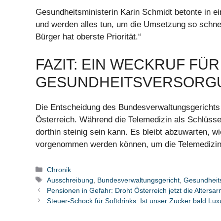
Gesundheitsministerin Karin Schmidt betonte in ei
und werden alles tun, um die Umsetzung so schnel
Bürger hat oberste Priorität.“
FAZIT: EIN WECKRUF FÜR
GESUNDHEITSVERSORGU
Die Entscheidung des Bundesverwaltungsgerichts 
Österreich. Während die Telemedizin als Schlüssel
dorthin steinig sein kann. Es bleibt abzuwarten, 
vorgenommen werden können, um die Telemedizin i
Kategorien
Chronik
Schlagwörter
Ausschreibung
,
Bundesverwaltungsgericht
,
Gesundheit
Pensionen in Gefahr: Droht Österreich jetzt die Altersa
Steuer-Schock für Softdrinks: Ist unser Zucker bald Lu