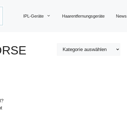
IPL-Geräte
Haarentfernungsgeräte
News
ÖRSE
l?
t