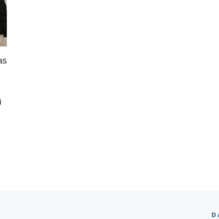
as
i
D